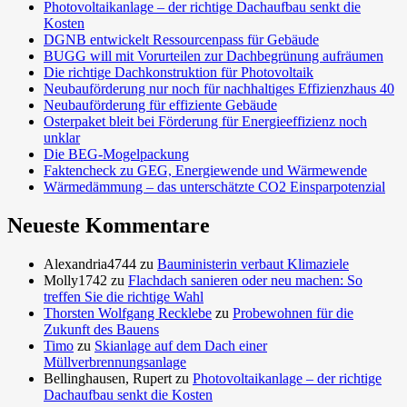
Photovoltaikanlage – der richtige Dachaufbau senkt die
Kosten
DGNB entwickelt Ressourcenpass für Gebäude
BUGG will mit Vorurteilen zur Dachbegrünung aufräumen
Die richtige Dachkonstruktion für Photovoltaik
Neubauförderung nur noch für nachhaltiges Effizienzhaus 40
Neubauförderung für effiziente Gebäude
Osterpaket bleit bei Förderung für Energieeffizienz noch
unklar
Die BEG-Mogelpackung
Faktencheck zu GEG, Energiewende und Wärmewende
Wärmedämmung – das unterschätzte CO2 Einsparpotenzial
Neueste Kommentare
Alexandria4744
zu
Bauministerin verbaut Klimaziele
Molly1742
zu
Flachdach sanieren oder neu machen: So
treffen Sie die richtige Wahl
Thorsten Wolfgang Recklebe
zu
Probewohnen für die
Zukunft des Bauens
Timo
zu
Skianlage auf dem Dach einer
Müllverbrennungsanlage
Bellinghausen, Rupert
zu
Photovoltaikanlage – der richtige
Dachaufbau senkt die Kosten