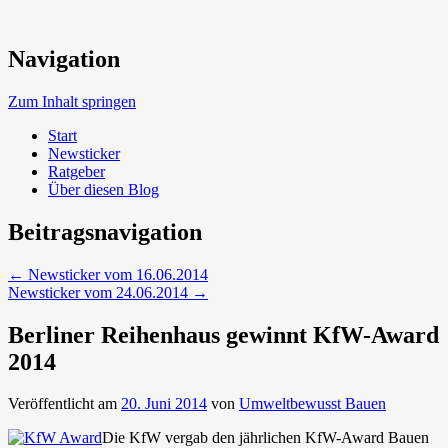
Neue Trends beim Bauen der Zukunft
Navigation
Umweltbewusst Bauen
Zum Inhalt springen
Start
Newsticker
Ratgeber
Über diesen Blog
Beitragsnavigation
←
Newsticker vom 16.06.2014
Newsticker vom 24.06.2014
→
Berliner Reihenhaus gewinnt KfW-Award
2014
Veröffentlicht am
20. Juni 2014
von
Umweltbewusst Bauen
Die KfW vergab den jährlichen KfW-Award Bauen