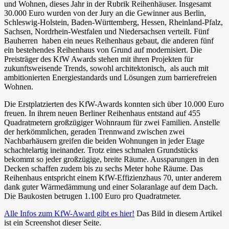
und Wohnen, dieses Jahr in der Rubrik Reihenhäuser. Insgesamt
30.000 Euro wurden von der Jury an die Gewinner aus Berlin,
Schleswig-Holstein, Baden-Württemberg, Hessen, Rheinland-Pfalz,
Sachsen, Nordrhein-Westfalen und Niedersachsen verteilt. Fünf
Bauherren haben ein neues Reihenhaus gebaut, die anderen fünf
ein bestehendes Reihenhaus von Grund auf modernisiert. Die
Preisträger des KfW Awards stehen mit ihren Projekten für
zukunftsweisende Trends, sowohl architektonisch, als auch mit
ambitionierten Energiestandards und Lösungen zum barrierefreien
Wohnen.
Die Erstplatzierten des KfW-Awards konnten sich über 10.000 Euro
freuen. In ihrem neuen Berliner Reihenhaus entstand auf 455
Quadratmetern großzügiger Wohnraum für zwei Familien. Anstelle
der herkömmlichen, geraden Trennwand zwischen zwei
Nachbarhäusern greifen die beiden Wohnungen in jeder Etage
schachtelartig ineinander. Trotz eines schmalen Grundstücks
bekommt so jeder großzügige, breite Räume. Aussparungen in den
Decken schaffen zudem bis zu sechs Meter hohe Räume. Das
Reihenhaus entspricht einem KfW-Effizienzhaus 70, unter anderem
dank guter Wärmedämmung und einer Solaranlage auf dem Dach.
Die Baukosten betrugen 1.100 Euro pro Quadratmeter.
Alle Infos zum KfW-Award gibt es hier!
Das Bild in diesem Artikel
ist ein Screenshot dieser Seite.