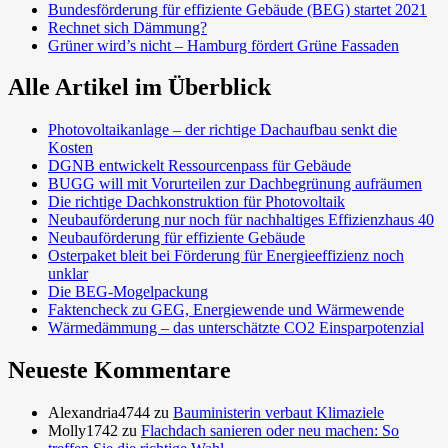
Bundesförderung für effiziente Gebäude (BEG) startet 2021
Rechnet sich Dämmung?
Grüner wird’s nicht – Hamburg fördert Grüne Fassaden
Alle Artikel im Überblick
Photovoltaikanlage – der richtige Dachaufbau senkt die
Kosten
DGNB entwickelt Ressourcenpass für Gebäude
BUGG will mit Vorurteilen zur Dachbegrünung aufräumen
Die richtige Dachkonstruktion für Photovoltaik
Neubauförderung nur noch für nachhaltiges Effizienzhaus 40
Neubauförderung für effiziente Gebäude
Osterpaket bleit bei Förderung für Energieeffizienz noch
unklar
Die BEG-Mogelpackung
Faktencheck zu GEG, Energiewende und Wärmewende
Wärmedämmung – das unterschätzte CO2 Einsparpotenzial
Neueste Kommentare
Alexandria4744
zu
Bauministerin verbaut Klimaziele
Molly1742
zu
Flachdach sanieren oder neu machen: So