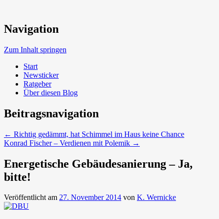
Neue Trends beim Bauen der Zukunft
Navigation
Umweltbewusst Bauen
Zum Inhalt springen
Start
Newsticker
Ratgeber
Über diesen Blog
Beitragsnavigation
←
Richtig gedämmt, hat Schimmel im Haus keine Chance
Konrad Fischer – Verdienen mit Polemik
→
Energetische Gebäudesanierung – Ja,
bitte!
Veröffentlicht am
27. November 2014
von
K. Wernicke