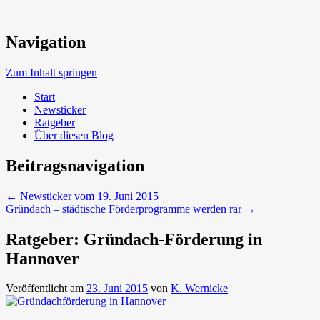
Neue Trends beim Bauen der Zukunft
Navigation
Umweltbewusst Bauen
Zum Inhalt springen
Start
Newsticker
Ratgeber
Über diesen Blog
Beitragsnavigation
←
Newsticker vom 19. Juni 2015
Gründach – städtische Förderprogramme werden rar
→
Ratgeber: Gründach-Förderung in
Hannover
Veröffentlicht am
23. Juni 2015
von
K. Wernicke