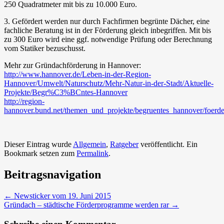
250 Quadratmeter mit bis zu 10.000 Euro.
3. Gefördert werden nur durch Fachfirmen begrünte Dächer, eine
fachliche Beratung ist in der Förderung gleich inbegriffen. Mit bis
zu 300 Euro wird eine ggf. notwendige Prüfung oder Berechnung
vom Statiker bezuschusst.
Mehr zur Gründachförderung in Hannover:
http://www.hannover.de/Leben-in-der-Region-
Hannover/Umwelt/Naturschutz/Mehr-Natur-in-der-Stadt/Aktuelle-
Projekte/Begr%C3%BCntes-Hannover
http://region-
hannover.bund.net/themen_und_projekte/begruentes_hannover/foerd
Dieser Eintrag wurde
Allgemein
,
Ratgeber
veröffentlicht. Ein
Bookmark setzen zum
Permalink
.
Beitragsnavigation
←
Newsticker vom 19. Juni 2015
Gründach – städtische Förderprogramme werden rar
→