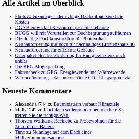
Alle Artikel im Überblick
Photovoltaikanlage – der richtige Dachaufbau senkt die
Kosten
DGNB entwickelt Ressourcenpass für Gebäude
BUGG will mit Vorurteilen zur Dachbegrünung aufräumen
Die richtige Dachkonstruktion für Photovoltaik
Neubauförderung nur noch für nachhaltiges Effizienzhaus 40
Neubauförderung für effiziente Gebäude
Osterpaket bleit bei Förderung für Energieeffizienz noch
unklar
Die BEG-Mogelpackung
Faktencheck zu GEG, Energiewende und Wärmewende
Wärmedämmung – das unterschätzte CO2 Einsparpotenzial
Neueste Kommentare
Alexandria4744
zu
Bauministerin verbaut Klimaziele
Molly1742
zu
Flachdach sanieren oder neu machen: So
treffen Sie die richtige Wahl
Thorsten Wolfgang Recklebe
zu
Probewohnen für die
Zukunft des Bauens
Timo
zu
Skianlage auf dem Dach einer
Müllverbrennungsanlage