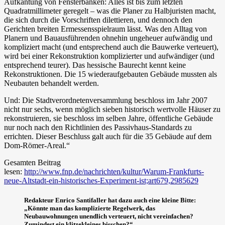
Aufkantung von Fensterbänken: Alles ist bis zum letzten
Quadratmillimeter geregelt – was die Planer zu Halbjuristen macht,
die sich durch die Vorschriften dilettieren, und dennoch den
Gerichten breiten Ermessensspielraum lässt.
Was den Alltag von
Planern und Bauausführenden ohnehin ungeheuer aufwändig und
kompliziert macht (und entsprechend auch die Bauwerke verteuert),
wird bei einer Rekonstruktion komplizierter und aufwändiger (und
entsprechend teurer). Das hessische Baurecht kennt keine
Rekonstruktionen. Die 15 wiederaufgebauten Gebäude mussten als
Neubauten behandelt werden.
Und: Die Stadtverordnetenversammlung beschloss im Jahr 2007
nicht nur sechs, wenn möglich sieben historisch wertvolle Häuser zu
rekonstruieren, sie beschloss im selben Jahre, öffentliche Gebäude
nur noch nach den Richtlinien des Passivhaus-Standards zu
errichten. Dieser Beschluss galt auch für die 35 Gebäude auf dem
Dom-Römer-Areal.“
Gesamten Beitrag
lesen:
http://www.fnp.de/nachrichten/kultur/Warum-Frankfurts-
neue-Altstadt-ein-historisches-Experiment-ist;art679,2985629
Redakteur Enrico Santifaller hat dazu auch eine kleine Bitte:
„Könnte man das komplizierte Regelwerk, das
Neubauwohnungen unendlich verteuert, nicht vereinfachen?
Zumindest ein klitzekleines bisschen?“