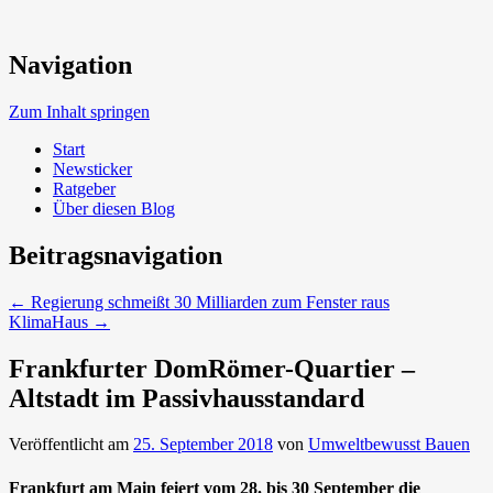
Neue Trends beim Bauen der Zukunft
Navigation
Umweltbewusst Bauen
Zum Inhalt springen
Start
Newsticker
Ratgeber
Über diesen Blog
Beitragsnavigation
←
Regierung schmeißt 30 Milliarden zum Fenster raus
KlimaHaus
→
Frankfurter DomRömer-Quartier –
Altstadt im Passivhausstandard
Veröffentlicht am
25. September 2018
von
Umweltbewusst Bauen
Frankfurt am Main feiert vom 28. bis 30 September die