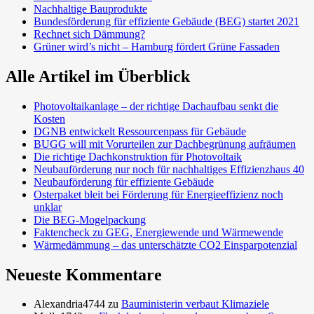
Nachhaltige Bauprodukte
Bundesförderung für effiziente Gebäude (BEG) startet 2021
Rechnet sich Dämmung?
Grüner wird’s nicht – Hamburg fördert Grüne Fassaden
Alle Artikel im Überblick
Photovoltaikanlage – der richtige Dachaufbau senkt die
Kosten
DGNB entwickelt Ressourcenpass für Gebäude
BUGG will mit Vorurteilen zur Dachbegrünung aufräumen
Die richtige Dachkonstruktion für Photovoltaik
Neubauförderung nur noch für nachhaltiges Effizienzhaus 40
Neubauförderung für effiziente Gebäude
Osterpaket bleit bei Förderung für Energieeffizienz noch
unklar
Die BEG-Mogelpackung
Faktencheck zu GEG, Energiewende und Wärmewende
Wärmedämmung – das unterschätzte CO2 Einsparpotenzial
Neueste Kommentare
Alexandria4744
zu
Bauministerin verbaut Klimaziele