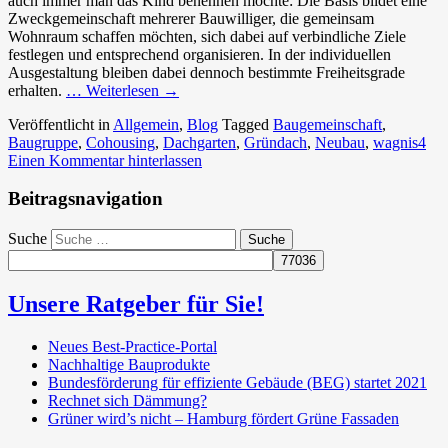
auch immer man das Kind benennen möchte: Die Basis bildet eine
Zweckgemeinschaft mehrerer Bauwilliger, die gemeinsam
Wohnraum schaffen möchten, sich dabei auf verbindliche Ziele
festlegen und entsprechend organisieren. In der individuellen
Ausgestaltung bleiben dabei dennoch bestimmte Freiheitsgrade
erhalten.
… Weiterlesen
→
Veröffentlicht in
Allgemein
,
Blog
Tagged
Baugemeinschaft
,
Baugruppe
,
Cohousing
,
Dachgarten
,
Gründach
,
Neubau
,
wagnis4
Einen Kommentar hinterlassen
Beitragsnavigation
Suche
Unsere Ratgeber für Sie!
Neues Best-Practice-Portal
Nachhaltige Bauprodukte
Bundesförderung für effiziente Gebäude (BEG) startet 2021
Rechnet sich Dämmung?
Grüner wird’s nicht – Hamburg fördert Grüne Fassaden