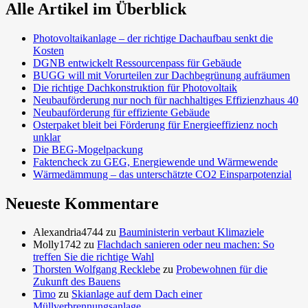
Alle Artikel im Überblick
Photovoltaikanlage – der richtige Dachaufbau senkt die
Kosten
DGNB entwickelt Ressourcenpass für Gebäude
BUGG will mit Vorurteilen zur Dachbegrünung aufräumen
Die richtige Dachkonstruktion für Photovoltaik
Neubauförderung nur noch für nachhaltiges Effizienzhaus 40
Neubauförderung für effiziente Gebäude
Osterpaket bleit bei Förderung für Energieeffizienz noch
unklar
Die BEG-Mogelpackung
Faktencheck zu GEG, Energiewende und Wärmewende
Wärmedämmung – das unterschätzte CO2 Einsparpotenzial
Neueste Kommentare
Alexandria4744
zu
Bauministerin verbaut Klimaziele
Molly1742
zu
Flachdach sanieren oder neu machen: So
treffen Sie die richtige Wahl
Thorsten Wolfgang Recklebe
zu
Probewohnen für die
Zukunft des Bauens
Timo
zu
Skianlage auf dem Dach einer
Müllverbrennungsanlage