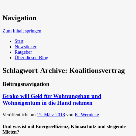
Neue Trends beim Bauen der Zukunft
Navigation
Umweltbewusst Bauen
Zum Inhalt springen
Start
Newsticker
Ratgeber
Über diesen Blog
Schlagwort-Archive:
Koalitionsvertrag
Beitragsnavigation
Groko will Geld für Wohnungsbau und
Wohneigentum in die Hand nehmen
Veröffentlicht am
15. März 2018
von
K. Wernicke
Und was ist mit Energieeffizienz, Klimaschutz und steigende
Mieten?