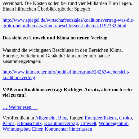
vereinbart. Die Kosten sollen bei rund vier Milliarden Euro liegen.
Einen hilfreichen Überblick gibt der Spiegel:
http://www.spiegel.de/wirtschaft/soziales/koalitionsvertrag-was-die-
groko-beim-thema-wohnen-beschlossen-haben-a-1192332.html
Das steht zu Umwelt und Klima im neuen Vertrag
Was sind die wichtigsten Beschlüsse in den Bereichen Klima,
Energie, Verkehr und Gebäude? klimaretter.info hat sie
zusammengetragen:
http://www.klimaretter.info/politik/hintergrund/24253-uebersicht-
koalitionsvertrag
VPB zum Koalitionsvertrag: Richtiger Ansatz, aber noch sehr
viel zu tun!
… Weiterlesen
→
Veröffentlicht in
Allgemein
,
Blog
Tagged
Energieeffizienz
,
Groko
,
Klima
,
Klimaschutz
,
Koalitionsvertrag
,
Umwelt
,
Wohneigentum
,
Wohnungsbau
Einen Kommentar hinterlassen