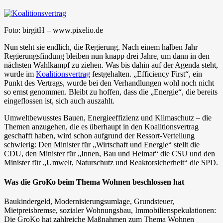
Foto: birgitH – www.pixelio.de
Nun steht sie endlich, die Regierung. Nach einem halben Jahr
Regierungsfindung bleiben nun knapp drei Jahre, um dann in den
nächsten Wahlkampf zu ziehen. Was bis dahin auf der Agenda steht,
wurde im
Koalitionsvertrag
festgehalten. „Efficiency First“, ein
Punkt des Vertrags, wurde bei den Verhandlungen wohl noch nicht
so ernst genommen. Bleibt zu hoffen, dass die „Energie“, die bereits
eingeflossen ist, sich auch auszahlt.
Umweltbewusstes Bauen, Energieeffizienz und Klimaschutz – die
Themen anzugehen, die es überhaupt in den Koalitionsvertrag
geschafft haben, wird schon aufgrund der Ressort-Verteilung
schwierig: Den Minister für „Wirtschaft und Energie“ stellt die
CDU, den Minister für „Innen, Bau und Heimat“ die CSU und den
Minister für „Umwelt, Naturschutz und Reaktorsicherheit“ die SPD.
Was die GroKo beim Thema Wohnen beschlossen hat
Baukindergeld, Modernisierungsumlage, Grundsteuer,
Mietpreisbremse, sozialer Wohnungsbau, Immobilienspekulationen:
Die GroKo hat zahlreiche Maßnahmen zum Thema Wohnen