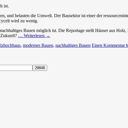
 ist.
n, und belasten die Umwelt. Der Bausektor ist einer der ressourcenint
cycelt wird zu wenig.
e nachhaltiges Bauen möglich ist. Die Reportage stellt Häuser aus Holz
r Zukunft?
… Weiterlesen
→
lzhochhaus
,
modernes Bauen
,
nachhaltiges Bauen
Einen Kommentar hi