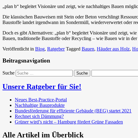
„plan b“ begleitet Visionäre und zeigt, wie nachhaltiges Bauen möglich
Die klassischen Bauweisen mit Stein oder Beton verschlingt Ressource
Baustoffe landet irgendwann im Sondermüll, wiederverwertet oder re
Doch es gibt Alternativen: „plan b“ begleitet Visionäre und zeigt, wi
Bauen, traditionelle Baustoffe oder Recycling – wie Bauen wir in de
Veröffentlicht in
Blog
,
Ratgeber
Tagged
Bauen
,
Häuder aus Holz
,
Ho
Beitragsnavigation
Suche
Unsere Ratgeber für Sie!
Neues Best-Practice-Portal
Nachhaltige Bauprodukte
Bundesförderung für effiziente Gebäude (BEG) startet 2021
Rechnet sich Dämmung?
Grüner wird’s nicht – Hamburg fördert Grüne Fassaden
Alle Artikel im Überblick