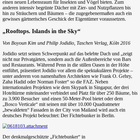
einen neuen Lebensraum für Insekten und Vögel bieten. Zum
anderen intensiv begrünte Dächer mit Zier- und Nutzpflanzen bis
hin zu Sträuchern und Bäumen – die zugegebenermaßen auch ein
gewisses gärtnerisches Geschick der Eigentümer voraussetzen.
„Rooftops. Islands in the Sky“
Von Boyoun Kim und Philip Jodidio, Taschen Verlag, Köln 2016
Jodidio setzt seinen Schwerpunkt auf das belebte Dach und „zeigt
nicht nur Privatgärten, sondern auch die Außenbereiche von Bars
und Restaurants. Während Penn in die stillen Oasen in der Höhe
entführt, präsentiert Jodidio vor allem die spektakulären Projekte –
unter anderem von namenhaften Architekten wie Frank O. Gehry,
Zaha Hadid oder Norman Foster“ so die FAZ. Neben
internationalen Projekten wie dem Skypark in Singapur, der drei
Hoteltürme miteinander verbindet und Platz für über 250 Bäume, bis
zu 3.900 Besucher und einen 50-Meter-Pool bietet oder dem
„Bosco Verticale“ mit seinen mit über 10.000 Quadratmeter
„bewaldeten“ Fassaden in der City von Mailand wird auch ein
deutsches Projekt beleuchtet: Der Fichtebunker in Berlin.
Der denkmalgeschützte „Fichtebunker“ in