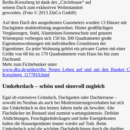
Berlin-Kreuzberg ist dank des „Circlehouse“ auf
seinem Dach zum exklusiven Wohnstandort
geworden. (Foto © 2013 ZinCo GmbH)
Auf dem Dach des ausgedienten Gasometers wurden 13 Häuser mit
Dachgärten strahlenförmig angeordnet. Hinter großflächigen
Verglasungen, Stahl, Aluminium-Sonnenschutz und grauem
Wärmeputz verbergen sich 150 bis 300 Quadratmeter große
Eigentumswohnungen mit individuellen Grundrissen der
Eigentümer. Zu jeder Wohnung gehört ein privater Garten mit einer
Größe von 68 bis zu 170 Quadratmetern vom Haus bis hin zum
Dachrand.
Mehr zum Fichtebunker unter
www.dbz.de/artikel/dbz_Neues_Leben_auf_und_um_den_Bunker_Ci
Kreuzberg_1177810.html
Umkehrdach – schön und sinnvoll zugleich
Egal ob extensives Gründach, Dachgarten oder Dachterrasse –
sowohl im Neubau als auch bei Modernisierungsvorhaben hat sich
das Umkehrdach in den letzten Jahren mehr als bewährt. Alte
Flachdächer im Bestand sind zumeist wartungsintensiv. Defekte
Abdichtungen, Feuchigkeitsleckagen und hohe Energiekosten
halten die Hauseigentümer immer wieder auf Trab. Beim
Umkehrdach wird die wichtige Dachabdichtung durch die darüber