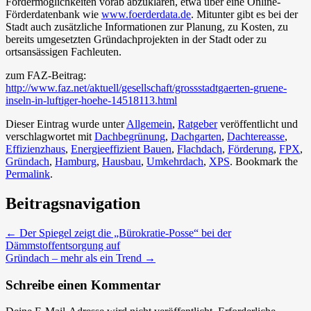
Fördermöglichkeiten vorab abzuklären, etwa über eine Online-
Förderdatenbank wie
www.foerderdata.de
. Mitunter gibt es bei der
Stadt auch zusätzliche Informationen zur Planung, zu Kosten, zu
bereits umgesetzten Gründachprojekten in der Stadt oder zu
ortsansässigen Fachleuten.
zum FAZ-Beitrag:
http://www.faz.net/aktuell/gesellschaft/grossstadtgaerten-gruene-
inseln-in-luftiger-hoehe-14518113.html
Dieser Eintrag wurde unter
Allgemein
,
Ratgeber
veröffentlicht und
verschlagwortet mit
Dachbegrünung
,
Dachgarten
,
Dachtereasse
,
Effizienzhaus
,
Energieeffizient Bauen
,
Flachdach
,
Förderung
,
FPX
,
Gründach
,
Hamburg
,
Hausbau
,
Umkehrdach
,
XPS
. Bookmark the
Permalink
.
Beitragsnavigation
←
Der Spiegel zeigt die „Bürokratie-Posse“ bei der
Dämmstoffentsorgung auf
Gründach – mehr als ein Trend
→
Schreibe einen Kommentar