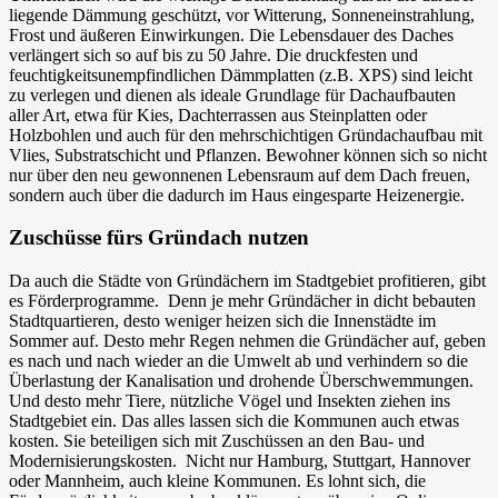
liegende Dämmung geschützt, vor Witterung, Sonneneinstrahlung,
Frost und äußeren Einwirkungen. Die Lebensdauer des Daches
verlängert sich so auf bis zu 50 Jahre. Die druckfesten und
feuchtigkeitsunempfindlichen Dämmplatten (z.B. XPS) sind leicht
zu verlegen und dienen als ideale Grundlage für Dachaufbauten
aller Art, etwa für Kies, Dachterrassen aus Steinplatten oder
Holzbohlen und auch für den mehrschichtigen Gründachaufbau mit
Vlies, Substratschicht und Pflanzen. Bewohner können sich so nicht
nur über den neu gewonnenen Lebensraum auf dem Dach freuen,
sondern auch über die dadurch im Haus eingesparte Heizenergie.
Zuschüsse fürs Gründach nutzen
Da auch die Städte von Gründächern im Stadtgebiet profitieren, gibt
es Förderprogramme. Denn je mehr Gründächer in dicht bebauten
Stadtquartieren, desto weniger heizen sich die Innenstädte im
Sommer auf. Desto mehr Regen nehmen die Gründächer auf, geben
es nach und nach wieder an die Umwelt ab und verhindern so die
Überlastung der Kanalisation und drohende Überschwemmungen.
Und desto mehr Tiere, nützliche Vögel und Insekten ziehen ins
Stadtgebiet ein. Das alles lassen sich die Kommunen auch etwas
kosten. Sie beteiligen sich mit Zuschüssen an den Bau- und
Modernisierungskosten. Nicht nur Hamburg, Stuttgart, Hannover
oder Mannheim, auch kleine Kommunen. Es lohnt sich, die