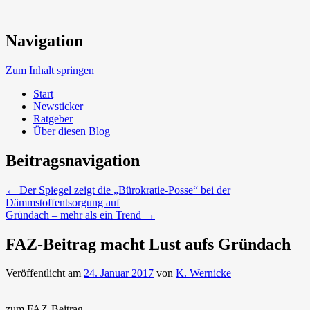
Neue Trends beim Bauen der Zukunft
Navigation
Umweltbewusst Bauen
Zum Inhalt springen
Start
Newsticker
Ratgeber
Über diesen Blog
Beitragsnavigation
←
Der Spiegel zeigt die „Bürokratie-Posse“ bei der
Dämmstoffentsorgung auf
Gründach – mehr als ein Trend
→
FAZ-Beitrag macht Lust aufs Gründach
Veröffentlicht am
24. Januar 2017
von
K. Wernicke
zum FAZ-Beitrag