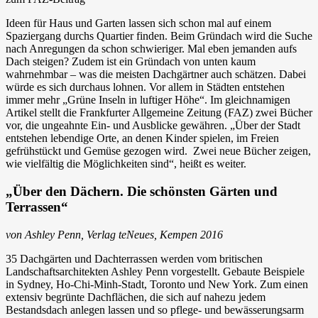
Ideen für Haus und Garten lassen sich schon mal auf einem
Spaziergang durchs Quartier finden. Beim Gründach wird die Suche
nach Anregungen da schon schwieriger. Mal eben jemanden aufs
Dach steigen? Zudem ist ein Gründach von unten kaum
wahrnehmbar – was die meisten Dachgärtner auch schätzen. Dabei
würde es sich durchaus lohnen. Vor allem in Städten entstehen
immer mehr „Grüne Inseln in luftiger Höhe“. Im gleichnamigen
Artikel stellt die Frankfurter Allgemeine Zeitung (FAZ) zwei Bücher
vor, die ungeahnte Ein- und Ausblicke gewähren. „Über der Stadt
entstehen lebendige Orte, an denen Kinder spielen, im Freien
gefrühstückt und Gemüse gezogen wird. Zwei neue Bücher zeigen,
wie vielfältig die Möglichkeiten sind“, heißt es weiter.
„Über den Dächern. Die schönsten Gärten und
Terrassen“
von Ashley Penn, Verlag teNeues, Kempen 2016
35 Dachgärten und Dachterrassen werden vom britischen
Landschaftsarchitekten Ashley Penn vorgestellt. Gebaute Beispiele
in Sydney, Ho-Chi-Minh-Stadt, Toronto und New York. Zum einen
extensiv begrünte Dachflächen, die sich auf nahezu jedem
Bestandsdach anlegen lassen und so pflege- und bewässerungsarm