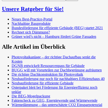
Unsere Ratgeber für Sie!
Neues Best-Practice-Portal
Nachhaltige Bauprodukte
Bundesförderung für effiziente Gebäude (BEG) startet 2021
Rechnet sich Dämmung?
Grüner wird’s nicht – Hamburg fördert Grüne Fassaden
Alle Artikel im Überblick
Photovoltaikanlage – der richtige Dachaufbau senkt die
Kosten
DGNB entwickelt Ressourcenpass für Gebäude
BUGG will mit Vorurteilen zur Dachbegrünung aufräumen
Die richtige Dachkonstruktion für Photovoltaik
Neubauförderung nur noch für nachhaltiges Effizienzhaus 40
Neubauförderung für effiziente Gebäude
Osterpaket bleit bei Förderung für Energieeffizienz noch
unklar
Die BEG-Mogelpackung
Faktencheck zu GEG, Energiewende und Wärmewende
Wärmedämmung – das unterschätzte CO2 Einsparpotenzial