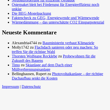
Neubauförderung für effiziente Gebäude
Osterpaket bleit bei Förderung für Energieeffizienz noch
unklar
Die BEG-Mogelpackung
Faktencheck zu GEG, Energiewende und Wärmewende
Wärmedämmung – das unterschätzte CO2 Einsparpotenzial
Neueste Kommentare
Alexandria4744
zu
Bauministerin verbaut Klimaziele
Molly1742
zu
Flachdach sanieren oder neu machen: So
treffen Sie die richtige Wahl
Thorsten Wolfgang Recklebe
zu
Probewohnen für die
Zukunft des Bauens
Timo
zu
Skianlage auf dem Dach einer
Müllverbrennungsanlage
Bellinghausen, Rupert
zu
Photovoltaikanlage – der richtige
Dachaufbau senkt die Kosten
Impressum
|
Datenschutz