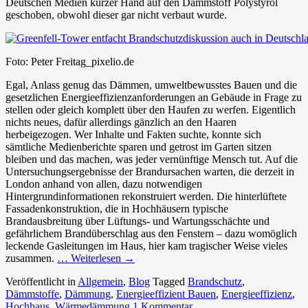
Deutschen Medien kurzer Hand auf den Dämmstoff Polystyrol
geschoben, obwohl dieser gar nicht verbaut wurde.
Foto: Peter Freitag_pixelio.de
Egal, Anlass genug das Dämmen, umweltbewusstes Bauen und die
gesetzlichen Energieeffizienzanforderungen an Gebäude in Frage zu
stellen oder gleich komplett über den Haufen zu werfen. Eigentlich
nichts neues, dafür allerdings gänzlich an den Haaren
herbeigezogen. Wer Inhalte und Fakten suchte, konnte sich
sämtliche Medienberichte sparen und getrost im Garten sitzen
bleiben und das machen, was jeder vernünftige Mensch tut. Auf die
Untersuchungsergebnisse der Brandursachen warten, die derzeit in
London anhand von allen, dazu notwendigen
Hintergrundinformationen rekonstruiert werden. Die hinterlüftete
Fassadenkonstruktion, die in Hochhäusern typische
Brandausbreitung über Lüftungs- und Wartungsschächte und
gefährlichem Brandüberschlag aus den Fenstern – dazu womöglich
leckende Gasleitungen im Haus, hier kam tragischer Weise vieles
zusammen.
… Weiterlesen
→
Veröffentlicht in
Allgemein
,
Blog
Tagged
Brandschutz
,
Dämmstoffe
,
Dämmung
,
Energieeffizient Bauen
,
Energieeffizienz
,
Hochhaus
,
Wärmedämmung
1 Kommentar