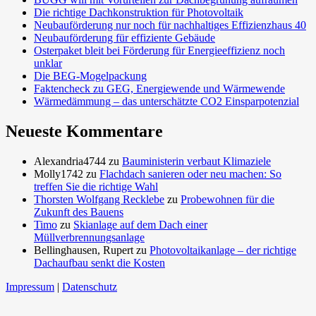
Die richtige Dachkonstruktion für Photovoltaik
Neubauförderung nur noch für nachhaltiges Effizienzhaus 40
Neubauförderung für effiziente Gebäude
Osterpaket bleit bei Förderung für Energieeffizienz noch
unklar
Die BEG-Mogelpackung
Faktencheck zu GEG, Energiewende und Wärmewende
Wärmedämmung – das unterschätzte CO2 Einsparpotenzial
Neueste Kommentare
Alexandria4744
zu
Bauministerin verbaut Klimaziele
Molly1742
zu
Flachdach sanieren oder neu machen: So
treffen Sie die richtige Wahl
Thorsten Wolfgang Recklebe
zu
Probewohnen für die
Zukunft des Bauens
Timo
zu
Skianlage auf dem Dach einer
Müllverbrennungsanlage
Bellinghausen, Rupert
zu
Photovoltaikanlage – der richtige
Dachaufbau senkt die Kosten
Impressum
|
Datenschutz