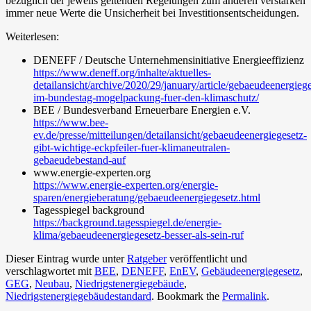
bezüglich der jeweils geltenden Regelungen zum anderen verstärken
immer neue Werte die Unsicherheit bei Investitionsentscheidungen.
Weiterlesen:
DENEFF / Deutsche Unternehmensinitiative Energieeffizienz
https://www.deneff.org/inhalte/aktuelles-
detailansicht/archive/2020/29/january/article/gebaeudeenergiege
im-bundestag-mogelpackung-fuer-den-klimaschutz/
BEE / Bundesverband Erneuerbare Energien e.V.
https://www.bee-
ev.de/presse/mitteilungen/detailansicht/gebaeudeenergiegesetz-
gibt-wichtige-eckpfeiler-fuer-klimaneutralen-
gebaeudebestand-auf
www.energie-experten.org
https://www.energie-experten.org/energie-
sparen/energieberatung/gebaeudeenergiegesetz.html
Tagesspiegel background
https://background.tagesspiegel.de/energie-
klima/gebaeudeenergiegesetz-besser-als-sein-ruf
Dieser Eintrag wurde unter
Ratgeber
veröffentlicht und
verschlagwortet mit
BEE
,
DENEFF
,
EnEV
,
Gebäudeenergiegesetz
,
GEG
,
Neubau
,
Niedrigstenergiegebäude
,
Niedrigstenergiegebäudestandard
. Bookmark the
Permalink
.