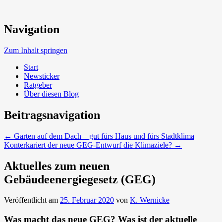
Neue Trends beim Bauen der Zukunft
Navigation
Umweltbewusst Bauen
Zum Inhalt springen
Start
Newsticker
Ratgeber
Über diesen Blog
Beitragsnavigation
←
Garten auf dem Dach – gut fürs Haus und fürs Stadtklima
Konterkariert der neue GEG-Entwurf die Klimaziele?
→
Aktuelles zum neuen
Gebäudeenergiegesetz (GEG)
Veröffentlicht am
25. Februar 2020
von
K. Wernicke
Was macht das neue GEG? Was ist der aktuelle