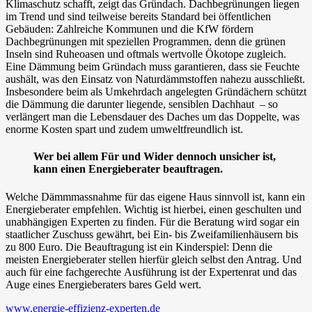
Klimaschutz schafft, zeigt das Gründach. Dachbegrünungen liegen
im Trend und sind teilweise bereits Standard bei öffentlichen
Gebäuden: Zahlreiche Kommunen und die KfW fördern
Dachbegrünungen mit speziellen Programmen, denn die grünen
Inseln sind Ruheoasen und oftmals wertvolle Ökotope zugleich.
Eine Dämmung beim Gründach muss garantieren, dass sie Feuchte
aushält, was den Einsatz von Naturdämmstoffen nahezu ausschließt.
Insbesondere beim als Umkehrdach angelegten Gründächern schützt
die Dämmung die darunter liegende, sensiblen Dachhaut – so
verlängert man die Lebensdauer des Daches um das Doppelte, was
enorme Kosten spart und zudem umweltfreundlich ist.
Wer bei allem Für und Wider dennoch unsicher ist,
kann einen Energieberater beauftragen.
Welche Dämmmassnahme für das eigene Haus sinnvoll ist, kann ein
Energieberater empfehlen. Wichtig ist hierbei, einen geschulten und
unabhängigen Experten zu finden. Für die Beratung wird sogar ein
staatlicher Zuschuss gewährt, bei Ein- bis Zweifamilienhäusern bis
zu 800 Euro. Die Beauftragung ist ein Kinderspiel: Denn die
meisten Energieberater stellen hierfür gleich selbst den Antrag. Und
auch für eine fachgerechte Ausführung ist der Expertenrat und das
Auge eines Energieberaters bares Geld wert.
www.energie-effizienz-experten.de