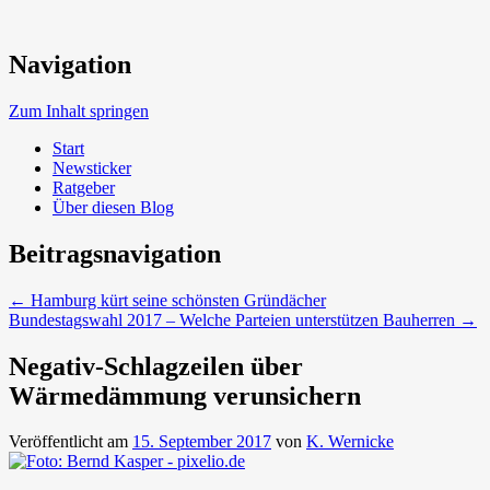
Neue Trends beim Bauen der Zukunft
Navigation
Umweltbewusst Bauen
Zum Inhalt springen
Start
Newsticker
Ratgeber
Über diesen Blog
Beitragsnavigation
←
Hamburg kürt seine schönsten Gründächer
Bundestagswahl 2017 – Welche Parteien unterstützen Bauherren
→
Negativ-Schlagzeilen über
Wärmedämmung verunsichern
Veröffentlicht am
15. September 2017
von
K. Wernicke