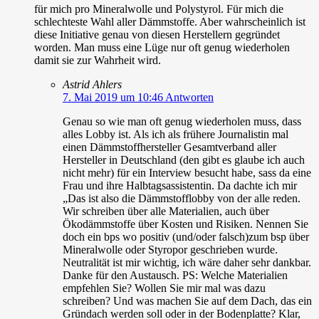
für mich pro Mineralwolle und Polystyrol. Für mich die
schlechteste Wahl aller Dämmstoffe. Aber wahrscheinlich ist
diese Initiative genau von diesen Herstellern gegründet
worden. Man muss eine Lüge nur oft genug wiederholen
damit sie zur Wahrheit wird.
Astrid Ahlers
7. Mai 2019 um 10:46
Antworten
Genau so wie man oft genug wiederholen muss, dass
alles Lobby ist. Als ich als frühere Journalistin mal
einen Dämmstoffhersteller Gesamtverband aller
Hersteller in Deutschland (den gibt es glaube ich auch
nicht mehr) für ein Interview besucht habe, sass da eine
Frau und ihre Halbtagsassistentin. Da dachte ich mir
„Das ist also die Dämmstofflobby von der alle reden.
Wir schreiben über alle Materialien, auch über
Ökodämmstoffe über Kosten und Risiken. Nennen Sie
doch ein bps wo positiv (und/oder falsch)zum bsp über
Mineralwolle oder Styropor geschrieben wurde.
Neutralität ist mir wichtig, ich wäre daher sehr dankbar.
Danke für den Austausch. PS: Welche Materialien
empfehlen Sie? Wollen Sie mir mal was dazu
schreiben? Und was machen Sie auf dem Dach, das ein
Gründach werden soll oder in der Bodenplatte? Klar,