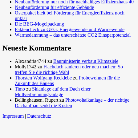
Neubauförderung nur noch für nachhaltiges Effizienzhaus 40
Neubauförderung für effiziente Gebäude
Osterpaket bleit bei Förderung für Energieeffizienz noch
unklar
Die BEG-Mogelpackung
Faktencheck zu GEG, Energiewende und Wärmewende
Wärmedämmung – das unterschätzte CO2 Einsparpotenzial
Neueste Kommentare
Alexandria4744
zu
Bauministerin verbaut Klimaziele
Molly1742
zu
Flachdach sanieren oder neu machen: So
treffen Sie die richtige Wahl
Thorsten Wolfgang Recklebe
zu
Probewohnen für die
Zukunft des Bauens
Timo
zu
Skianlage auf dem Dach einer
Müllverbrennungsanlage
Bellinghausen, Rupert
zu
Photovoltaikanlage – der richtige
Dachaufbau senkt die Kosten
Impressum
|
Datenschutz