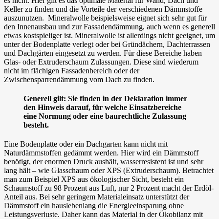
es nicht. Hier gilt es das optimale Material für Wand, Dach und
Keller zu finden und die Vorteile der verschiedenen Dämmstoffe
auszunutzen. Mineralwolle beispielsweise eignet sich sehr gut für
den Innenausbau und zur Fassadendämmung, auch wenn es generell
etwas kostspieliger ist. Mineralwolle ist allerdings nicht geeignet, um
unter der Bodenplatte verlegt oder bei Gründächern, Dachterrassen
und Dachgärten eingesetzt zu werden. Für diese Bereiche haben
Glas- oder Extruderschaum Zulassungen. Diese sind wiederum
nicht im flächigen Fassadenbereich oder der
Zwischensparrendämmung vom Dach zu finden.
Generell gilt: Sie finden in der Deklaration immer
den Hinweis darauf, für welche Einsatzbereiche
eine Normung oder eine baurechtliche Zulassung
besteht.
Eine Bodenplatte oder ein Dachgarten kann nicht mit
Naturdämmstoffen gedämmt werden. Hier wird ein Dämmstoff
benötigt, der enormen Druck aushält, wasserresistent ist und sehr
lang hält – wie Glasschaum oder XPS (Extruderschaum). Betrachtet
man zum Beispiel XPS aus ökologischer Sicht, besteht ein
Schaumstoff zu 98 Prozent aus Luft, nur 2 Prozent macht der Erdöl-
Anteil aus. Bei sehr geringem Materialeinsatz unterstützt der
Dämmstoff ein hauslebenlang die Energieeinsparung ohne
Leistungsverluste. Daher kann das Material in der Ökobilanz mit