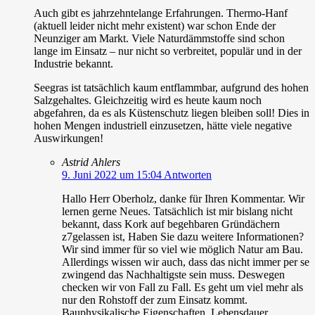
Auch gibt es jahrzehntelange Erfahrungen. Thermo-Hanf
(aktuell leider nicht mehr existent) war schon Ende der
Neunziger am Markt. Viele Naturdämmstoffe sind schon
lange im Einsatz – nur nicht so verbreitet, populär und in der
Industrie bekannt.
Seegras ist tatsächlich kaum entflammbar, aufgrund des hohen
Salzgehaltes. Gleichzeitig wird es heute kaum noch
abgefahren, da es als Küstenschutz liegen bleiben soll! Dies in
hohen Mengen industriell einzusetzen, hätte viele negative
Auswirkungen!
Astrid Ahlers
9. Juni 2022 um 15:04
Antworten
Hallo Herr Oberholz, danke für Ihren Kommentar. Wir
lernen gerne Neues. Tatsächlich ist mir bislang nicht
bekannt, dass Kork auf begehbaren Gründächern
z7gelassen ist, Haben Sie dazu weitere Informationen?
Wir sind immer für so viel wie möglich Natur am Bau.
Allerdings wissen wir auch, dass das nicht immer per se
zwingend das Nachhaltigste sein muss. Deswegen
checken wir von Fall zu Fall. Es geht um viel mehr als
nur den Rohstoff der zum Einsatz kommt.
Bauphysikalische Eigenschaften, Lebensdauer,