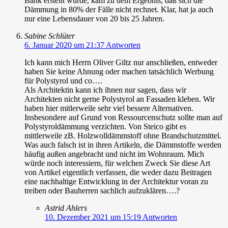
Bank erstellt wurde, kam zu dem Ergebnis, daß sich die
Dämmung in 80% der Fälle nicht rechnet. Klar, hat ja auch
nur eine Lebensdauer von 20 bis 25 Jahren.
Sabine Schlüter
6. Januar 2020 um 21:37
Antworten
Ich kann mich Herrn Oliver Giltz nur anschließen, entweder
haben Sie keine Ahnung oder machen tatsächlich Werbung
für Polystyrol und co….
Als Architektin kann ich ihnen nur sagen, dass wir
Architekten nicht gerne Polystyrol an Fassaden kleben. Wir
haben hier mitlerweile sehr viel bessere Alternativen.
Insbesondere auf Grund von Ressourcenschutz sollte man auf
Polystyroldämmung verzichten. Von Steico gibt es
mittlerweile zB. Holzwolldämmstoff ohne Brandschutzmittel.
Was auch falsch ist in ihren Artikeln, die Dämmstoffe werden
häufig außen angebracht und nicht im Wohnraum. Mich
würde noch interessiern, für welchen Zweck Sie diese Art
von Artikel eigentlich verfassen, die weder dazu Beitragen
eine nachhaltige Entwicklung in der Architektur voran zu
treiben oder Bauherren sachlich aufzuklären….?
Astrid Ahlers
10. Dezember 2021 um 15:19
Antworten