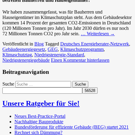
betreffen Bauherren und Hauseigentümer:
Wir haben zusammengefasst, was für Bauherren und
Hauseigentümer im Klimaschutzplan steht. Aus dem Gebäudesektor
kommen 14 Prozent der gesamten CO2-Emissionen in Deutschland
(120 Millionen Tonnen pro Jahr). Im Jahr 2030 dürfen es nur noch
72 Millionen Tonnen CO2 pro Jahr sein.
… Weiterlesen
→
Veröffentlicht in
Blog
Tagged
Deutsches Energieberater-Netzwerk
,
Gebäudeenergiegesetz
,
GEG
,
Klimaschutzprogramm
,
Klimaschutztag
,
Niedrigstenergie-Standard
,
Niedrigstenergiegebäude
Einen Kommentar hinterlassen
Beitragsnavigation
Suche
Unsere Ratgeber für Sie!
Neues Best-Practice-Portal
Nachhaltige Bauprodukte
Bundesförderung für effiziente Gebäude (BEG) startet 2021
Rechnet sich Dämmung?