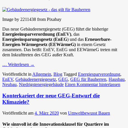
Image by 2211438 from Pixabay
Das neue Gebäudeenergiegesetz (GEG) führt die bisherige
Energieeinsparverordnung (EnEV)
, das
Energieeinsparungsgesetz (EnEG
) und das
Erneuerbare-
Energien-Wärmegesetz (EEWärmeG)
in einem Gesetz
zusammen. Das heißt: EnEV, EnEG und EEWärmeG treten mit
dem Inkrafttreten des GEG außer Kraft.
… Weiterlesen
→
Veröffentlicht in
Allgemein
,
Blog
Tagged
Energiesparverordnung
,
EnEV
,
Gebäudeenergiegesetz
,
GEG
,
GEG für Bauherren
,
Hausbau
,
Neubau
,
Niedrigstenergiegebäude
Einen Kommentar hinterlassen
Konterkariert der neue GEG-Entwurf die
Klimaziele?
Veröffentlicht am
4. März 2020
von
Umweltbewusst Bauen
Wie sinnvoll ist die Innovationsklausel für Quartiere im