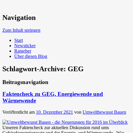
Neue Trends beim Bauen der Zukunft
Navigation
Umweltbewusst Bauen
Zum Inhalt springen
Start
Newsticker
Ratgeber
Über diesen Blog
Schlagwort-Archive:
GEG
Beitragsnavigation
Faktencheck zu GEG, Energiewende und
Wärmewende
Veröffentlicht am
10. Dezember 2021
von
Umweltbewusst Bauen
Unseren Faktencheck zur aktuellen Diskussion rund ums
Gebäudeenergiegesetz und der Energie- und Wärmewende. Was