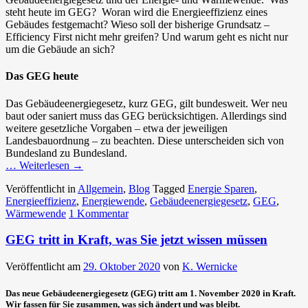
steht heute im GEG? Woran wird die Energieeffizienz eines
Gebäudes festgemacht? Wieso soll der bisherige Grundsatz –
Efficiency First nicht mehr greifen? Und warum geht es nicht nur
um die Gebäude an sich?
Das GEG heute
Das Gebäudeenergiegesetz, kurz GEG, gilt bundesweit. Wer neu
baut oder saniert muss das GEG berücksichtigen. Allerdings sind
weitere gesetzliche Vorgaben – etwa der jeweiligen
Landesbauordnung – zu beachten. Diese unterscheiden sich von
Bundesland zu Bundesland.
… Weiterlesen
→
Veröffentlicht in
Allgemein
,
Blog
Tagged
Energie Sparen
,
Energieeffizienz
,
Energiewende
,
Gebäudeenergiegesetz
,
GEG
,
Wärmewende
1 Kommentar
GEG tritt in Kraft, was Sie jetzt wissen müssen
Veröffentlicht am
29. Oktober 2020
von
K. Wernicke
Das neue Gebäudeenergiegesetz (GEG) tritt am 1. November 2020 in Kraft.
Wir fassen für Sie zusammen, was sich ändert und was bleibt.