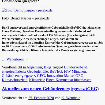
Gebäudeenergiegesetz?
Foto: Bernd Kasper – pixelio.de
Der Bundesverband energieeffiziente Gebäudehülle (BuVEG) hat dazu eine
klare Meinung. In seiner Pressemitteilung verweist der Verband auf
vorliegende Daten und Fakten des FIW München (Forschungsinstitut für
Wärmeschutz). Diese Berechnungen zeigen, dass durch die
Innovationsklausel im aktuellen Entwurf des Gebäudeenergiegesetzes mit bis
zu 20 Prozent mehr CO2-Emissionen im Quartier gerechnet werden muss.
Dies widerspricht den Klimaschutzzielen der Bundesregierung immens.
… Weiterlesen
→
Veröffentlicht in
Allgemein
,
Blog
Tagged
Bundesverband
energieeffiziente Gebäudehülle
,
BuVEG
,
FIW München
,
Gebäudeenergiegesetz
,
GEG
,
Innovationsklausel GEG
,
Klimaschutzziele
,
Klimaziele
Einen Kommentar hinterlassen
Aktuelles zum neuen Gebäudeenergiegesetz (GEG)
Veröffentlicht am
25. Februar 2020
von
K. Wernicke