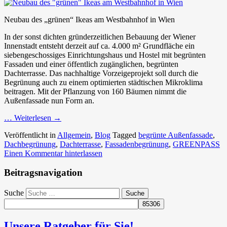
Neubau des „grünen“ Ikeas am Westbahnhof in Wien
In der sonst dichten gründerzeitlichen Bebauung der Wiener
Innenstadt entsteht derzeit auf ca. 4.000 m² Grundfläche ein
siebengeschossiges Einrichtungshaus und Hostel mit begrünten
Fassaden und einer öffentlich zugänglichen, begrünten
Dachterrasse. Das nachhaltige Vorzeigeprojekt soll durch die
Begrünung auch zu einem optimierten städtischen Mikroklima
beitragen. Mit der Pflanzung von 160 Bäumen nimmt die
Außenfassade nun Form an.
… Weiterlesen
→
Veröffentlicht in
Allgemein
,
Blog
Tagged
begrünte Außenfassade
,
Dachbegrünung
,
Dachterrasse
,
Fassadenbegrünung
,
GREENPASS
Einen Kommentar hinterlassen
Beitragsnavigation
Suche
Unsere Ratgeber für Sie!