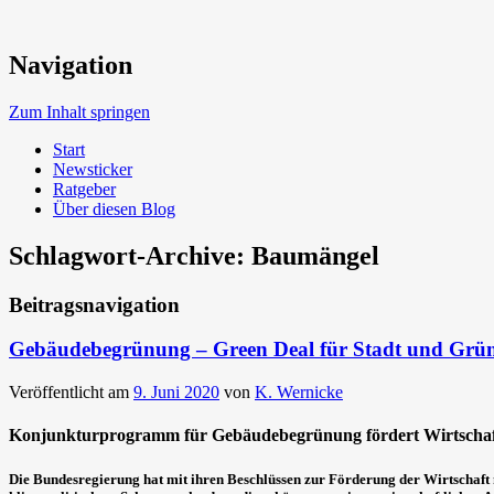
Neue Trends beim Bauen der Zukunft
Navigation
Umweltbewusst Bauen
Zum Inhalt springen
Start
Newsticker
Ratgeber
Über diesen Blog
Schlagwort-Archive:
Baumängel
Beitragsnavigation
Gebäudebegrünung – Green Deal für Stadt und Grü
Veröffentlicht am
9. Juni 2020
von
K. Wernicke
Konjunkturprogramm für Gebäudebegrünung fördert Wirtscha
Die Bundesregierung hat mit ihren Beschlüssen zur Förderung der Wirtschaf