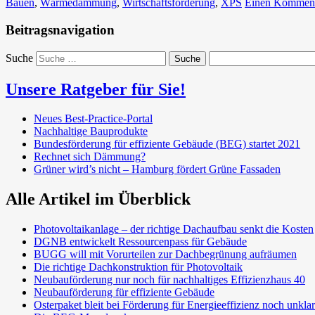
Bauen
,
Wärmedämmung
,
Wirtschaftsförderung
,
XPS
Einen Kommenta
Beitragsnavigation
Suche
Unsere Ratgeber für Sie!
Neues Best-Practice-Portal
Nachhaltige Bauprodukte
Bundesförderung für effiziente Gebäude (BEG) startet 2021
Rechnet sich Dämmung?
Grüner wird’s nicht – Hamburg fördert Grüne Fassaden
Alle Artikel im Überblick
Photovoltaikanlage – der richtige Dachaufbau senkt die Kosten
DGNB entwickelt Ressourcenpass für Gebäude
BUGG will mit Vorurteilen zur Dachbegrünung aufräumen
Die richtige Dachkonstruktion für Photovoltaik
Neubauförderung nur noch für nachhaltiges Effizienzhaus 40
Neubauförderung für effiziente Gebäude
Osterpaket bleit bei Förderung für Energieeffizienz noch unklar