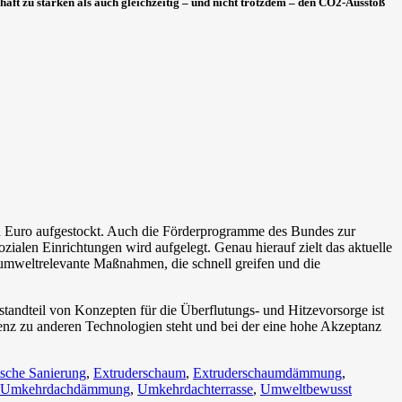
aft zu stärken als auch gleichzeitig – und nicht trotzdem – den CO2-Ausstoß
 Euro aufgestockt. Auch die Förderprogramme des Bundes zur
en Einrichtungen wird aufgelegt. Genau hierauf zielt das aktuelle
 umweltrelevante Maßnahmen, die schnell greifen und die
standteil von Konzepten für die Überflutungs- und Hitzevorsorge ist
enz zu anderen Technologien steht und bei der eine hohe Akzeptanz
ische Sanierung
,
Extruderschaum
,
Extruderschaumdämmung
,
Umkehrdachdämmung
,
Umkehrdachterrasse
,
Umweltbewusst