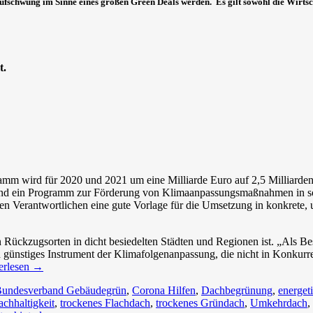
fschwung im Sinne eines großen Green Deals werden. Es gilt sowohl die Wirtsch
t.
m wird für 2020 und 2021 um eine Milliarde Euro auf 2,5 Milliarden
 ein Programm zur Förderung von Klimaanpassungsmaßnahmen in sozial
en Verantwortlichen eine gute Vorlage für die Umsetzung in konkrete,
n Rückzugsorten in dicht besiedelten Städten und Regionen ist. „Als Be
günstiges Instrument der Klimafolgenanpassung, die nicht in Konkurr
erlesen
→
undesverband Gebäudegrün
,
Corona Hilfen
,
Dachbegrünung
,
energet
chhaltigkeit
,
trockenes Flachdach
,
trockenes Gründach
,
Umkehrdach
,