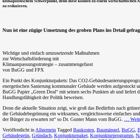
klimapolitischem Schwerpunkt, denn diese können zu einem wirtschaftlichen Au
zu reduzieren.
Nun ist eine zügige Umsetzung des groben Plans ins Detail gefrag
Wichtige und einfach umzusetzende Maßnahmen
zur Wirtschaftsförderung mit
Klimaanpassungsstrategie – zusammengefasst
von BuGG und FPX
Ein Punkt des Konjunkturpakets: Das CO2-Gebäudesanierungsprogram
energetischen Sanierung kommunaler Gebäude werden aufgestockt und
BuGG Papier „Green Deal“ mit seinen sechs Punkten ab und liefert d
Handlungsfähigkeit der Politik beweisen.
Denn die aktuelle Situation zeigt, wie groß das Bedürfnis nach grüne
die Gebäudebegrünung ein wirksames, vergleichsweise einfaches und 
der Bürger zu erwarten ist“ so Dr. Gunter Mann vom BuGG.
… Weit
Veröffentlicht in
Allgemein
Tagged
Baukosten
,
Baumängel
,
BuGG
,
B
Gebäudegrün
,
Gründach
,
Konjunkturpaket
,
Konjunkturprogramm
,
Na