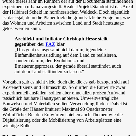
wurde dieses Jahr im Rahmen der auf der Documenta stattfindenden
experimenta urbana vorgestellt. Realer Projekt-Standort ist das Areal
der Halbinsel Scheid im nordhessischen Waldeck. Doch eigentlich
ist das egal, denn die Planer trieb die grundsätzliche Frage um, wie
das Wohnen und Arbeiten zwischen Land und Stadt heutzutage
gelöst werden kann.
Architekt und Initiator Christoph Hesse stellt
gegenüber der
FAZ
klar
„Uns geht es insgesamt nicht darum, irgendeine
Einfamilienhaussiedlung auf dem Land zu realisieren,
sondern darum, den Evolutions- und
Erneuerungsprozess, der gerade überall stattfindet, auch
auf dem Land stattfinden zu lassen.“
Vorgaben gab es nicht viele, doch die, die es gab bezogen sich auf
Kosteneffizienz und Klimaschutz. So durften die Entwürfe zwar
experimentell ausfallen, sollten aber ohne allzu großen Aufwand
tatsächlich baubare Haustypen anbieten. Umweltverträgliche
Bauweisen und Materialien sollten Verwendung finden. Dabei ist
die Größe der Häuser limitiert: Maximal 90 Quadratmeter
Wohnfläche. Bei den Entwürfen spielten auch Themen wie die
Digitalisierung oder die Mobilisierung von Arbeitsplätzen eine
wichtige Rolle.