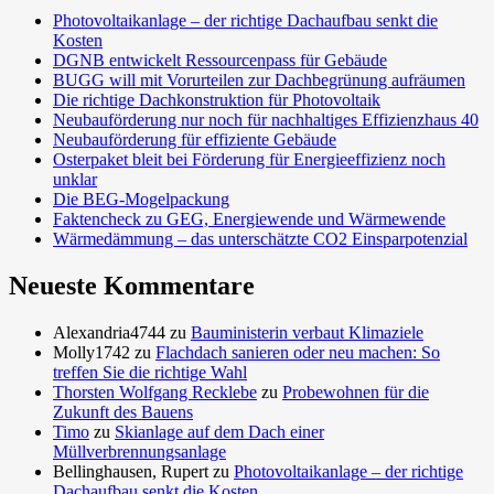
Photovoltaikanlage – der richtige Dachaufbau senkt die
Kosten
DGNB entwickelt Ressourcenpass für Gebäude
BUGG will mit Vorurteilen zur Dachbegrünung aufräumen
Die richtige Dachkonstruktion für Photovoltaik
Neubauförderung nur noch für nachhaltiges Effizienzhaus 40
Neubauförderung für effiziente Gebäude
Osterpaket bleit bei Förderung für Energieeffizienz noch
unklar
Die BEG-Mogelpackung
Faktencheck zu GEG, Energiewende und Wärmewende
Wärmedämmung – das unterschätzte CO2 Einsparpotenzial
Neueste Kommentare
Alexandria4744
zu
Bauministerin verbaut Klimaziele
Molly1742
zu
Flachdach sanieren oder neu machen: So
treffen Sie die richtige Wahl
Thorsten Wolfgang Recklebe
zu
Probewohnen für die
Zukunft des Bauens
Timo
zu
Skianlage auf dem Dach einer
Müllverbrennungsanlage
Bellinghausen, Rupert
zu
Photovoltaikanlage – der richtige
Dachaufbau senkt die Kosten