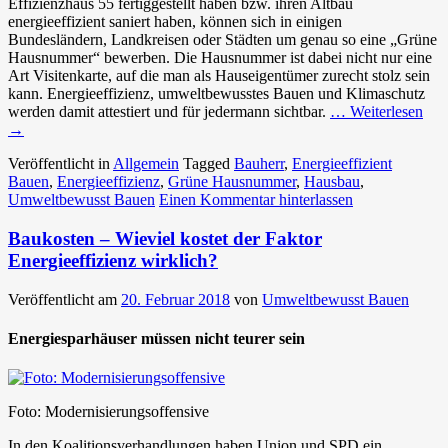
Effizienzhaus 55 fertiggestellt haben bzw. ihren Altbau
energieeffizient saniert haben, können sich in einigen
Bundesländern, Landkreisen oder Städten um genau so eine „Grüne
Hausnummer“ bewerben. Die Hausnummer ist dabei nicht nur eine
Art Visitenkarte, auf die man als Hauseigentümer zurecht stolz sein
kann. Energieeffizienz, umweltbewusstes Bauen und Klimaschutz
werden damit attestiert und für jedermann sichtbar.
… Weiterlesen
→
Veröffentlicht in
Allgemein
Tagged
Bauherr
,
Energieeffizient
Bauen
,
Energieeffizienz
,
Grüne Hausnummer
,
Hausbau
,
Umweltbewusst Bauen
Einen Kommentar hinterlassen
Baukosten – Wieviel kostet der Faktor
Energieeffizienz wirklich?
Veröffentlicht am
20. Februar 2018
von
Umweltbewusst Bauen
Energiesparhäuser müssen nicht teurer sein
Foto: Modernisierungsoffensive
In den Koalitionsverhandlungen haben Union und SPD ein