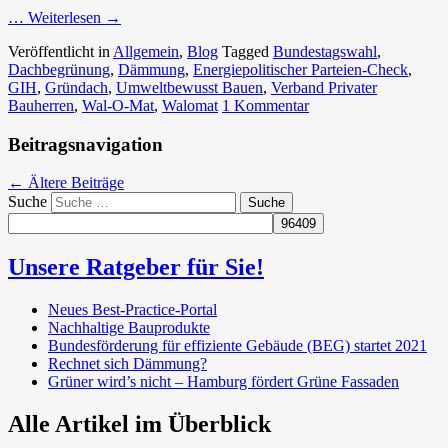
… Weiterlesen
→
Veröffentlicht in
Allgemein
,
Blog
Tagged
Bundestagswahl
,
Dachbegrünung
,
Dämmung
,
Energiepolitischer Parteien-Check
,
GIH
,
Gründach
,
Umweltbewusst Bauen
,
Verband Privater
Bauherren
,
Wal-O-Mat
,
Walomat
1 Kommentar
Beitragsnavigation
←
Ältere Beiträge
Suche
Unsere Ratgeber für Sie!
Neues Best-Practice-Portal
Nachhaltige Bauprodukte
Bundesförderung für effiziente Gebäude (BEG) startet 2021
Rechnet sich Dämmung?
Grüner wird’s nicht – Hamburg fördert Grüne Fassaden
Alle Artikel im Überblick