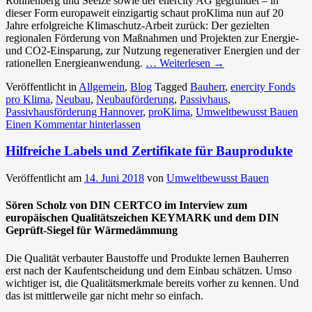
Ronnenberg und Seelze sowie der enercity AG gegründet – in
dieser Form europaweit einzigartig schaut proKlima nun auf 20
Jahre erfolgreiche Klimaschutz-Arbeit zurück: Der gezielten
regionalen Förderung von Maßnahmen und Projekten zur Energie-
und CO2-Einsparung, zur Nutzung regenerativer Energien und der
rationellen Energieanwendung.
… Weiterlesen
→
Veröffentlicht in
Allgemein
,
Blog
Tagged
Bauherr
,
enercity Fonds
pro Klima
,
Neubau
,
Neubauförderung
,
Passivhaus
,
Passivhausförderung Hannover
,
proKlima
,
Umweltbewusst Bauen
Einen Kommentar hinterlassen
Hilfreiche Labels und Zertifikate für Bauprodukte
Veröffentlicht am
14. Juni 2018
von
Umweltbewusst Bauen
Sören Scholz von DIN CERTCO im Interview zum
europäischen Qualitätszeichen KEYMARK und dem DIN
Geprüft-Siegel für Wärmedämmung
Die Qualität verbauter Baustoffe und Produkte lernen Bauherren
erst nach der Kaufentscheidung und dem Einbau schätzen. Umso
wichtiger ist, die Qualitätsmerkmale bereits vorher zu kennen. Und
das ist mittlerweile gar nicht mehr so einfach.