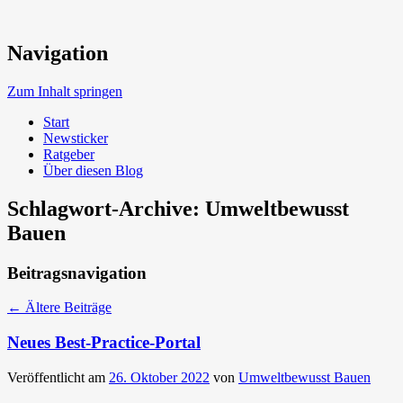
Neue Trends beim Bauen der Zukunft
Navigation
Umweltbewusst Bauen
Zum Inhalt springen
Start
Newsticker
Ratgeber
Über diesen Blog
Schlagwort-Archive:
Umweltbewusst
Bauen
Beitragsnavigation
←
Ältere Beiträge
Neues Best-Practice-Portal
Veröffentlicht am
26. Oktober 2022
von
Umweltbewusst Bauen