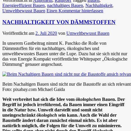
Veröffentlicht in
Allgemein
,
Ratgeber
Tagged
Bauen
,
Energieeffizient Bauen
,
nachhaltiges Bauen
,
Nachhaltigkeit
,
Umweltbewusst Bauen
Einen Kommentar hinterlassen
NACHHALTIGKEIT VON DÄMMSTOFFEN
Veröffentlicht am
2. Juli 2020
von
Umweltbewusst Bauen
In unserem Gastbeitrag nimmt K. Paschko die Rolle von
Dämmstoffen für ein nachhaltiges, ökologisches und
umweltbewusstes Bauen unter die Lupe. Dazu hat sie sich nicht nur
das von Energie Kompakt veröffentlichte Whitepaper „Ökologische
Dämmung“ genauer angeschaut.
Beim Nachaltigen Bauen sind nicht nur die Baustoffe an sich relevant
Foto: pixabay.com Michael Gaida
Weit verbreitet hat sich die Idee vom
ökologischen
Bauen. Der
Begriff ist jedoch irreführend, da Bauen immer einen Eingriff
in die Natur bzw. Umwelt darstellt und somit nicht
uneingeschränkt
ökologisch
sein kann. Auch die Wahl der
Baustoffe ändert daran zunächst einmal nichts. Es ist aber
natürlich möglich, die Folgen für die Umwelt zu minimieren.
Dies sollte dann aber nicht durch den Begriff
ökologisch