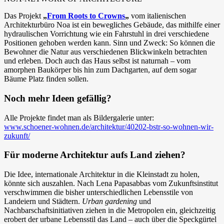
Das Projekt
„
From Roots to Crowns
„
vom italienischen
Architekturbüro Noa ist ein bewegliches Gebäude, das mithilfe einer
hydraulischen Vorrichtung wie ein Fahrstuhl in drei verschiedene
Positionen gehoben werden kann. Sinn und Zweck: So können die
Bewohner die Natur aus verschiedenen Blickwinkeln betrachten
und erleben. Doch auch das Haus selbst ist naturnah – vom
amorphen Baukörper bis hin zum Dachgarten, auf dem sogar
Bäume Platz finden sollen.
Noch mehr Ideen gefällig?
Alle Projekte findet man als Bildergalerie unter:
www.schoener-wohnen.de/architektur/40202-bstr-so-wohnen-wir-
zukunft/
Für moderne Architektur aufs Land ziehen?
Die Idee, internationale Architektur in die Kleinstadt zu holen,
könnte sich auszahlen. Nach Lena Papasabbas vom Zukunftsinstitut
verschwimmen die bisher unterschiedlichen Lebensstile von
Landeiern und Städtern.
Urban gardening
und
Nachbarschaftsinitiativen ziehen in die Metropolen ein, gleichzeitig
erobert der urbane Lebensstil das Land – auch über die Speckgürtel