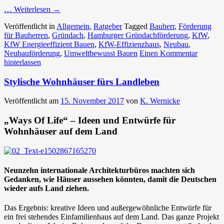
… Weiterlesen
→
Veröffentlicht in
Allgemein
,
Ratgeber
Tagged
Bauherr
,
Förderung
für Bauherren
,
Gründach
,
Hamburger Gründachförderung
,
KfW
,
KfW Energieeffizient Bauen
,
KfW-Effizienzhaus
,
Neubau
,
Neubauförderung
,
Umweltbewusst Bauen
Einen Kommentar
hinterlassen
Stylische Wohnhäuser fürs Landleben
Veröffentlicht am
15. November 2017
von
K. Wernicke
„Ways Of Life“ – Ideen und Entwürfe für
Wohnhäuser auf dem Land
Neunzehn internationale Architekturbüros machten sich
Gedanken, wie Häuser aussehen könnten, damit die Deutschen
wieder aufs Land ziehen.
Das Ergebnis: kreative Ideen und außergewöhnliche Entwürfe für
ein frei stehendes Einfamilienhaus auf dem Land. Das ganze Projekt