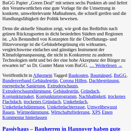
BuGG Papier „Green Deal“ mit seinen sechs Punkten ab und liefert
den Verantwortlichen eine gute Vorlage für die Umsetzung in
konkrete, umweltrelevante Maßnahmen, die schnell greifen und die
Handlungsfähigkeit der Politik beweisen.
Denn die aktuelle Situation zeigt, wie groß das Bedürfnis nach
grünen Rückzugsorten in dicht besiedelten Städten und Regionen
ist. „Als Bestandteil von Konzepten für die Überflutungs- und
Hitzevorsorge ist die Gebäudebegrünung ein wirksames,
vergleichsweise einfaches und günstiges Instrument der
Klimafolgenanpassung, die nicht in Konkurrenz zu anderen
Technologien steht und bei der eine hohe Akzeptanz der Bürger zu
erwarten ist“ so Dr. Gunter Mann vom BuGG.
… Weiterlesen
→
Veröffentlicht in
Allgemein
Tagged
Baukosten
,
Baumängel
,
BuGG
,
Bundesverband Gebäudegrün
,
Corona Hilfen
,
Dachbegrünung
,
energetische Sanierung
,
Extruderschaum
,
Extruderschaumdämmung
,
Gebäudegrün
,
Gründach
,
Konjunkturpaket
,
Konjunkturprogramm
,
Nachhaltigkeit
,
trockenes
Flachdach
,
trockenes Gründach
,
Umkehrdach
,
Umkehrdachdämmung
,
Umkehrdachterrasse
,
Umweltbewusst
Bauen
,
Wärmedämmung
,
Wirtschaftsförderung
,
XPS
Einen
Kommentar hinterlassen
Passivhaus – Bauherren in Hannover haben gute