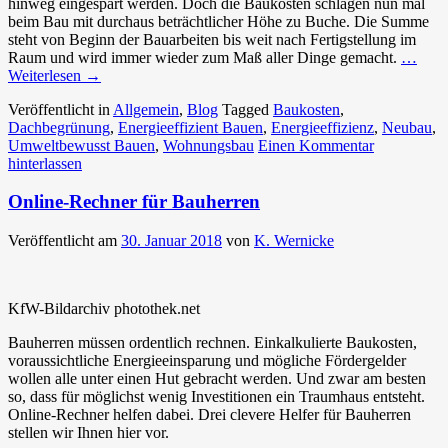
hinweg eingespart werden. Doch die Baukosten schlagen nun mal
beim Bau mit durchaus beträchtlicher Höhe zu Buche. Die Summe
steht von Beginn der Bauarbeiten bis weit nach Fertigstellung im
Raum und wird immer wieder zum Maß aller Dinge gemacht.
…
Weiterlesen
→
Veröffentlicht in
Allgemein
,
Blog
Tagged
Baukosten
,
Dachbegrünung
,
Energieeffizient Bauen
,
Energieeffizienz
,
Neubau
,
Umweltbewusst Bauen
,
Wohnungsbau
Einen Kommentar
hinterlassen
Online-Rechner für Bauherren
Veröffentlicht am
30. Januar 2018
von
K. Wernicke
KfW-Bildarchiv photothek.net
Bauherren müssen ordentlich rechnen. Einkalkulierte Baukosten,
voraussichtliche Energieeinsparung und mögliche Fördergelder
wollen alle unter einen Hut gebracht werden. Und zwar am besten
so, dass für möglichst wenig Investitionen ein Traumhaus entsteht.
Online-Rechner helfen dabei. Drei clevere Helfer für Bauherren
stellen wir Ihnen hier vor.