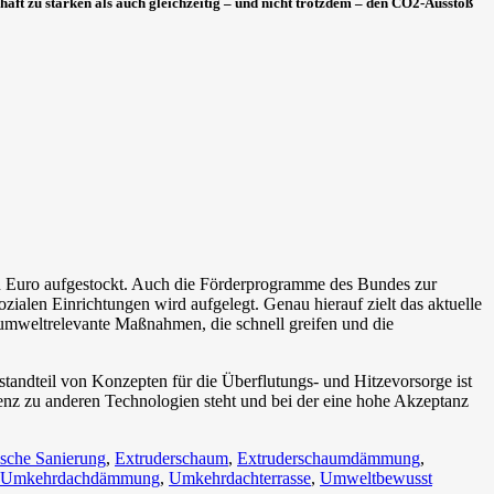
aft zu stärken als auch gleichzeitig – und nicht trotzdem – den CO2-Ausstoß
 Euro aufgestockt. Auch die Förderprogramme des Bundes zur
en Einrichtungen wird aufgelegt. Genau hierauf zielt das aktuelle
 umweltrelevante Maßnahmen, die schnell greifen und die
standteil von Konzepten für die Überflutungs- und Hitzevorsorge ist
enz zu anderen Technologien steht und bei der eine hohe Akzeptanz
ische Sanierung
,
Extruderschaum
,
Extruderschaumdämmung
,
Umkehrdachdämmung
,
Umkehrdachterrasse
,
Umweltbewusst