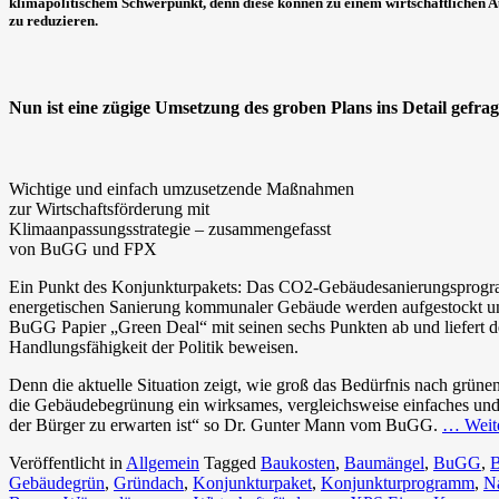
klimapolitischem Schwerpunkt, denn diese können zu einem wirtschaftlichen Au
zu reduzieren.
Nun ist eine zügige Umsetzung des groben Plans ins Detail gefrag
Wichtige und einfach umzusetzende Maßnahmen
zur Wirtschaftsförderung mit
Klimaanpassungsstrategie – zusammengefasst
von BuGG und FPX
Ein Punkt des Konjunkturpakets: Das CO2-Gebäudesanierungsprogram
energetischen Sanierung kommunaler Gebäude werden aufgestockt und
BuGG Papier „Green Deal“ mit seinen sechs Punkten ab und liefert d
Handlungsfähigkeit der Politik beweisen.
Denn die aktuelle Situation zeigt, wie groß das Bedürfnis nach grüne
die Gebäudebegrünung ein wirksames, vergleichsweise einfaches und 
der Bürger zu erwarten ist“ so Dr. Gunter Mann vom BuGG.
… Weit
Veröffentlicht in
Allgemein
Tagged
Baukosten
,
Baumängel
,
BuGG
,
B
Gebäudegrün
,
Gründach
,
Konjunkturpaket
,
Konjunkturprogramm
,
Na