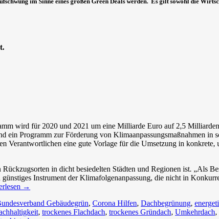
fschwung im Sinne eines großen Green Deals werden. Es gilt sowohl die Wirtsch
t.
m wird für 2020 und 2021 um eine Milliarde Euro auf 2,5 Milliarden
 ein Programm zur Förderung von Klimaanpassungsmaßnahmen in sozial
en Verantwortlichen eine gute Vorlage für die Umsetzung in konkrete,
n Rückzugsorten in dicht besiedelten Städten und Regionen ist. „Als Be
günstiges Instrument der Klimafolgenanpassung, die nicht in Konkurr
erlesen
→
undesverband Gebäudegrün
,
Corona Hilfen
,
Dachbegrünung
,
energet
chhaltigkeit
,
trockenes Flachdach
,
trockenes Gründach
,
Umkehrdach
,