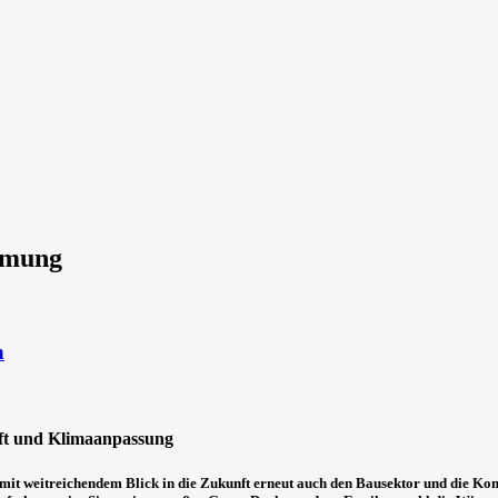
mmung
n
ft und Klimaanpassung
t mit weitreichendem Blick in die Zukunft erneut auch den Bausektor und di