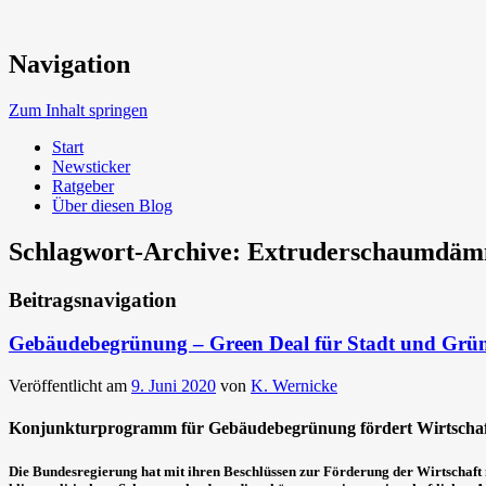
Neue Trends beim Bauen der Zukunft
Navigation
Umweltbewusst Bauen
Zum Inhalt springen
Start
Newsticker
Ratgeber
Über diesen Blog
Schlagwort-Archive:
Extruderschaumdä
Beitragsnavigation
Gebäudebegrünung – Green Deal für Stadt und Grü
Veröffentlicht am
9. Juni 2020
von
K. Wernicke
Konjunkturprogramm für Gebäudebegrünung fördert Wirtscha
Die Bundesregierung hat mit ihren Beschlüssen zur Förderung der Wirtschaf