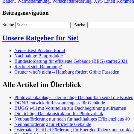
Bauen
,
Wärmedämmung
,
Wirtschaftsförderung
,
XPS
Einen Kommenta
Beitragsnavigation
Suche
Unsere Ratgeber für Sie!
Neues Best-Practice-Portal
Nachhaltige Bauprodukte
Bundesförderung für effiziente Gebäude (BEG) startet 2021
Rechnet sich Dämmung?
Grüner wird’s nicht – Hamburg fördert Grüne Fassaden
Alle Artikel im Überblick
Photovoltaikanlage – der richtige Dachaufbau senkt die Kosten
DGNB entwickelt Ressourcenpass für Gebäude
BUGG will mit Vorurteilen zur Dachbegrünung aufräumen
Die richtige Dachkonstruktion für Photovoltaik
Neubauförderung nur noch für nachhaltiges Effizienzhaus 40
Neubauförderung für effiziente Gebäude
Osterpaket bleit bei Förderung für Energieeffizienz noch unklar