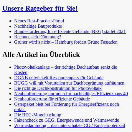
Unsere Ratgeber für Sie!
Neues Best-Practice-Portal
Nachhaltige Bauprodukte
Bundesförderung für effiziente Gebäude (BEG) startet 2021
Rechnet sich Dämmung?
Grüner wird’s nicht – Hamburg fördert Grüne Fassaden
Alle Artikel im Überblick
Photovoltaikanlage – der richtige Dachaufbau senkt die
Kosten
DGNB entwickelt Ressourcenpass für Gebäude
BUGG will mit Vorurteilen zur Dachbegrünung aufräumen
Die richtige Dachkonstruktion für Photovoltaik
Neubauförderung nur noch für nachhaltiges Effizienzhaus 40
Neubauförderung für effiziente Gebäude
Osterpaket bleit bei Förderung für Energieeffizienz noch
unklar
Die BEG-Mogelpackung
Faktencheck zu GEG, Energiewende und Wärmewende
Wärmedämmung – das unterschätzte CO2 Einsparpotenzial