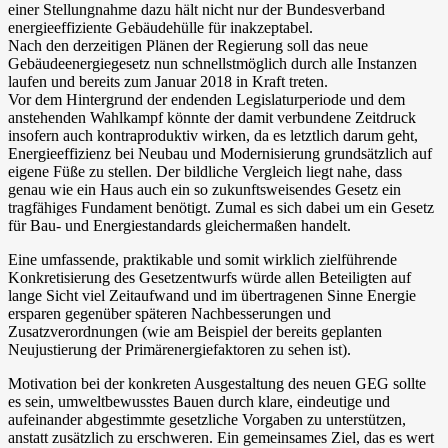
einer Stellungnahme dazu hält nicht nur der Bundesverband
energieeffiziente Gebäudehülle für inakzeptabel.
Nach den derzeitigen Plänen der Regierung soll das neue
Gebäudeenergiegesetz nun schnellstmöglich durch alle Instanzen
laufen und bereits zum Januar 2018 in Kraft treten.
Vor dem Hintergrund der endenden Legislaturperiode und dem
anstehenden Wahlkampf könnte der damit verbundene Zeitdruck
insofern auch kontraproduktiv wirken, da es letztlich darum geht,
Energieeffizienz bei Neubau und Modernisierung grundsätzlich auf
eigene Füße zu stellen. Der bildliche Vergleich liegt nahe, dass
genau wie ein Haus auch ein so zukunftsweisendes Gesetz ein
tragfähiges Fundament benötigt. Zumal es sich dabei um ein Gesetz
für Bau- und Energiestandards gleichermaßen handelt.
Eine umfassende, praktikable und somit wirklich zielführende
Konkretisierung des Gesetzentwurfs würde allen Beteiligten auf
lange Sicht viel Zeitaufwand und im übertragenen Sinne Energie
ersparen gegenüber späteren Nachbesserungen und
Zusatzverordnungen (wie am Beispiel der bereits geplanten
Neujustierung der Primärenergiefaktoren zu sehen ist).
Motivation bei der konkreten Ausgestaltung des neuen GEG sollte
es sein, umweltbewusstes Bauen durch klare, eindeutige und
aufeinander abgestimmte gesetzliche Vorgaben zu unterstützen,
anstatt zusätzlich zu erschweren. Ein gemeinsames Ziel, das es wert