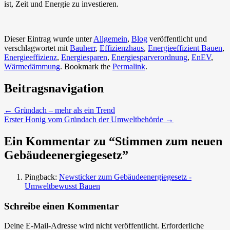
ist, Zeit und Energie zu investieren.
Dieser Eintrag wurde unter
Allgemein
,
Blog
veröffentlicht und
verschlagwortet mit
Bauherr
,
Effizienzhaus
,
Energieeffizient Bauen
,
Energieeffizienz
,
Energiesparen
,
Energiesparverordnung
,
EnEV
,
Wärmedämmung
. Bookmark the
Permalink
.
Beitragsnavigation
←
Gründach – mehr als ein Trend
Erster Honig vom Gründach der Umweltbehörde
→
Ein Kommentar zu “
Stimmen zum neuen
Gebäudeenergiegesetz
”
Pingback:
Newsticker zum Gebäudeenergiegesetz -
Umweltbewusst Bauen
Schreibe einen Kommentar
Deine E-Mail-Adresse wird nicht veröffentlicht.
Erforderliche