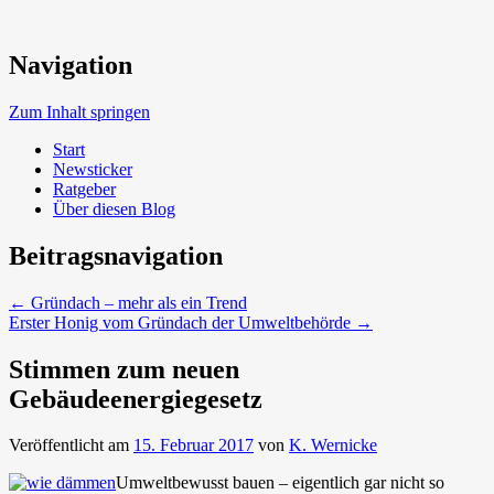
Neue Trends beim Bauen der Zukunft
Navigation
Umweltbewusst Bauen
Zum Inhalt springen
Start
Newsticker
Ratgeber
Über diesen Blog
Beitragsnavigation
←
Gründach – mehr als ein Trend
Erster Honig vom Gründach der Umweltbehörde
→
Stimmen zum neuen
Gebäudeenergiegesetz
Veröffentlicht am
15. Februar 2017
von
K. Wernicke
Umweltbewusst bauen – eigentlich gar nicht so