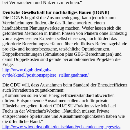
bei Verbrauchern und Nutzern zu rechnen.“
Deutsche Gesellschaft für nachhaltiges Bauen (DGNB)
Die DGNB begrüßt die Zusammenlegung, kann jedoch kaum
Vereinfachungen finden, die das Rahmenwerk zu einem
handhabbaren Planungswerkzeug machen. Weder lassen sich die
geforderten Methoden in frühen Phasen von Planern ohne Einbezug
von ausgewiesenen Experten selbst einsetzen, noch fördert das
geforderte Berechnungsverfahren über ein fiktives Referenzgebäude
projekt- und kontextbezogene, tatsächliche Optimierungen.
Doppelberechnungen (Simulation plus GEG-Berechnungen) und
damit Doppelkosten sind gerade bei ambitionierten Projekten die
Folge.
http://www.dgnb.de/dgnb-
ev/de/aktuell/positionspapiere_stellungnahmen/
Die
CDU
will, dass Ausnahmen beim Standard der Energieeffizienz
auch Privatleuten zugutekommen:
„Kommunen sollen vom Energieeffizienzstandard abweichen
dürfen. Entsprechende Ausnahmen sollen auch für private
Häuslebauer gelten, fordert CDU/CSU-Fraktionsvize Michael
Fuchs in der WirtschaftsWoche: „Natürlich müssen Private
entsprechende Spielräume und Ausnahmemöglichkeiten haben wie
die öffentliche Hand.“
http://www.wiwo.de/politik/deutschland/gebaeudeenergiegesetz-