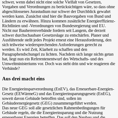
schwer, wenn dabei nicht eine solche Vielfalt von Gesetzen,
Vorgaben und Verordnungen zu berücksichtigen wäre, so dass ohne
abgeschlossenes Jurastudium nur schwer der Durchblick gewahrt
werden kann. Zunächst sind hier die Bauvorgaben von Bund und
Ländern zu erwähnen. Hinzu kommen zusätzliche Energieeffizienz-
Richtlinien und -Verordnungen von Bundesregierung und EU.
Nicht nur Bauherrenverbände fordern seit Langem, die derzeit
schwer durchschaubare Gesetzeslage zu entschärfen. Planer und
Ausführende stellt jedes Projekt erneut eine Herausforderung, den
sich teilweise wiedersprechenden Anforderungen gerecht zu
werden. Es wird Zeit, Klarheit zu schaffen und den
Paragraphendschungel zu lichten. Nachdem sich lange nichts getan
hat, liegt nun ein Referentenentwurf des Wirtschafts- und des
Umweltministeriums vor. Doch was steht drin und wie reagieren die
Verbände?
Aus drei macht eins
Die Energieeinsparverordnung (EnEV), das Erneuerbare-Energien-
Gesetz (EEWärmeG) und das Energieeinsparungsgesetz (EnEG),
soweit davon Gebäude betroffen sind, sollen im
Gebäudeenergiegesetz (GEG) zusammengeführt werden.
Das neue GEG soll alle gesetzlichen Rahmenbedingungen für
Gebäude regeln, die die Energieeinsparung und die Nutzung
erneuerbarer Energien betreffen. Das soll den Neubau und die