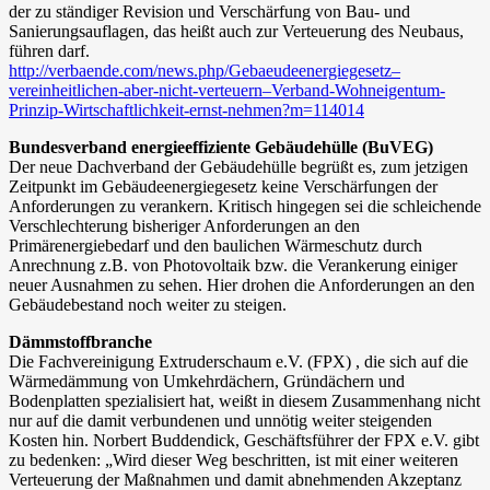
der zu ständiger Revision und Verschärfung von Bau- und
Sanierungsauflagen, das heißt auch zur Verteuerung des Neubaus,
führen darf.
http://verbaende.com/news.php/Gebaeudeenergiegesetz–
vereinheitlichen-aber-nicht-verteuern–Verband-Wohneigentum-
Prinzip-Wirtschaftlichkeit-ernst-nehmen?m=114014
Bundesverband energieeffiziente Gebäudehülle (BuVEG)
Der neue Dachverband der Gebäudehülle begrüßt es, zum jetzigen
Zeitpunkt im Gebäudeenergiegesetz keine Verschärfungen der
Anforderungen zu verankern. Kritisch hingegen sei die schleichende
Verschlechterung bisheriger Anforderungen an den
Primärenergiebedarf und den baulichen Wärmeschutz durch
Anrechnung z.B. von Photovoltaik bzw. die Verankerung einiger
neuer Ausnahmen zu sehen. Hier drohen die Anforderungen an den
Gebäudebestand noch weiter zu steigen.
Dämmstoffbranche
Die Fachvereinigung Extruderschaum e.V. (FPX) , die sich auf die
Wärmedämmung von Umkehrdächern, Gründächern und
Bodenplatten spezialisiert hat, weißt in diesem Zusammenhang nicht
nur auf die damit verbundenen und unnötig weiter steigenden
Kosten hin. Norbert Buddendick, Geschäftsführer der FPX e.V. gibt
zu bedenken: „Wird dieser Weg beschritten, ist mit einer weiteren
Verteuerung der Maßnahmen und damit abnehmenden Akzeptanz