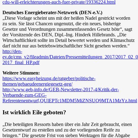
cdu-will-erleichterungen-auch-fuer-private/19336224.html
Deutsches Energieberater-Netzwerk (DEN-e.V.)
„Diese Vorlage scheint uns mit der heißen Nadel gestrickt worden
zu sein. Sie lässt Chancen ungenutzt, die ein neues, bisherige
Gesetze und Verordnungen zusammenfassendes Gesetz böte“, sagt
der Vorsitzende des DEN, Dipl.-Ing. Hinderk Hillebrands. „Die
Wirtschaftlichkeit sollte im Detail bewertet werden und Klimaschutz
darf nicht nur aus betriebswirtschaftlicher Sicht gesehen werden.“
http://den-
ev.de/cms_v2/fileadmin/Dateien/Pressemitteilungen_2017/2017_
2017_final_HP.pdf
Weitere Stimmen:
https://www.easyheizung.de/ratgeber/politische-
themen/gebaeudeenergiegesetz-geg/
http://www.geb-info.de/GEB-Newsletter-2017-4/Kritik-der-
Verbaende-zum-GEG-
Referentenentwurf,QUlEPTc1MDM5MiZNSUQ9MTA1MzYz.html
Ist wirklich Eile geboten?
„Die beteiligten Ressorts haben über ein Jahr Zeit gebraucht, einen
Gesetzentwurf zu erstellen und zu der vorliegenden Reife zu
bringen.“ Die gesetzte Frist von sieben Werktagen für die Abgabe