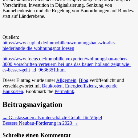
Vorschriften, Investition in Digitalisierung, Senkung von
Baunebenkosten und die Regelung von Bauordnungen auf Bundes-
statt auf Länderebene.
Quellen:
https://www.capital.de/immobilien/wohnungsbau-wie-die-
niederlande-die-wohnungsnot-loesen
https://www.focus.de/immobilien/experten/wohnungsbau-ueber-
3000-vorschriften-verteuern-bei-uns-das-bauen-holland-zeigt-wie-
es-besser-geht_id_9636351.html
Dieser Eintrag wurde unter
Allgemein
,
Blog
veröffentlicht und
verschlagwortet mit
Baukosten
,
Energieeffizienz
,
steigende
Baukosten
. Bookmark the
Permalink
.
Beitragsnavigation
←
Glasfassaden als unterschätzte Gefahr für Vögel
Bessere Neubau-Förderung in 2020
→
Schreibe einen Kommentar