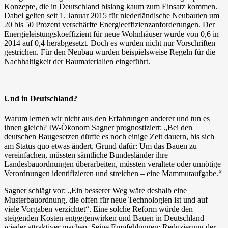
Konzepte, die in Deutschland bislang kaum zum Einsatz kommen.
Dabei gelten seit 1. Januar 2015 für niederländische Neubauten um
20 bis 50 Prozent verschärfte Energieeffizienzanforderungen. Der
Energieleistungskoeffizient für neue Wohnhäuser wurde von 0,6 in
2014 auf 0,4 herabgesetzt. Doch es wurden nicht nur Vorschriften
gestrichen. Für den Neubau wurden beispielsweise Regeln für die
Nachhaltigkeit der Baumaterialien eingeführt.
Und in Deutschland?
Warum lernen wir nicht aus den Erfahrungen anderer und tun es
ihnen gleich? IW-Ökonom Sagner prognostiziert: „Bei den
deutschen Baugesetzen dürfte es noch einige Zeit dauern, bis sich
am Status quo etwas ändert. Grund dafür: Um das Bauen zu
vereinfachen, müssten sämtliche Bundesländer ihre
Landesbauordnungen überarbeiten, müssten veraltete oder unnötige
Verordnungen identifizieren und streichen – eine Mammutaufgabe.“
Sagner schlägt vor: „Ein besserer Weg wäre deshalb eine
Musterbauordnung, die offen für neue Technologien ist und auf
viele Vorgaben verzichtet“. Eine solche Reform würde den
steigenden Kosten entgegenwirken und Bauen in Deutschland
wieder attraktiver machen. Seine Empfehlungen: Reduzierung der