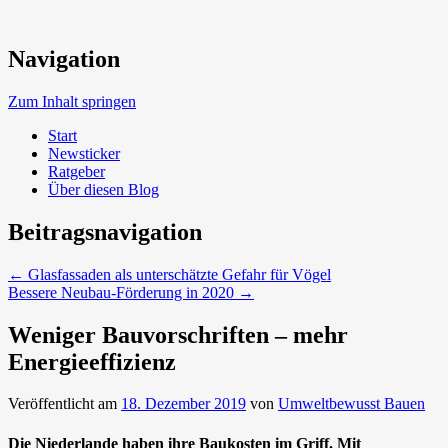
Neue Trends beim Bauen der Zukunft
Navigation
Umweltbewusst Bauen
Zum Inhalt springen
Start
Newsticker
Ratgeber
Über diesen Blog
Beitragsnavigation
←
Glasfassaden als unterschätzte Gefahr für Vögel
Bessere Neubau-Förderung in 2020
→
Weniger Bauvorschriften – mehr
Energieeffizienz
Veröffentlicht am
18. Dezember 2019
von
Umweltbewusst Bauen
Die Niederlande haben ihre Baukosten im Griff. Mit