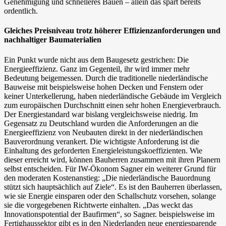
Genehmigung und schnelleres Bauen – allein das spart bereits
ordentlich.
Gleiches Preisniveau trotz höherer Effizienzanforderungen und
nachhaltiger Baumaterialien
Ein Punkt wurde nicht aus dem Baugesetz gestrichen: Die
Energieeffizienz. Ganz im Gegenteil, ihr wird immer mehr
Bedeutung beigemessen. Durch die traditionelle niederländische
Bauweise mit beispielsweise hohen Decken und Fenstern oder
keiner Unterkellerung, haben niederländische Gebäude im Vergleich
zum europäischen Durchschnitt einen sehr hohen Energieverbrauch.
Der Energiestandard war bislang vergleichsweise niedrig. Im
Gegensatz zu Deutschland wurden die Anforderungen an die
Energieeffizienz von Neubauten direkt in der niederländischen
Bauverordnung verankert. Die wichtigste Anforderung ist die
Einhaltung des geforderten Energieleistungskoeffizienten. Wie
dieser erreicht wird, können Bauherren zusammen mit ihren Planern
selbst entscheiden. Für IW-Ökonom Sagner ein weiterer Grund für
den moderaten Kostenanstieg: „Die niederländische Bauordnung
stützt sich hauptsächlich auf Ziele“. Es ist den Bauherren überlassen,
wie sie Energie einsparen oder den Schallschutz vorsehen, solange
sie die vorgegebenen Richtwerte einhalten. „Das weckt das
Innovationspotential der Baufirmen“, so Sagner. beispielsweise im
Fertighaussektor gibt es in den Niederlanden neue energiesparende