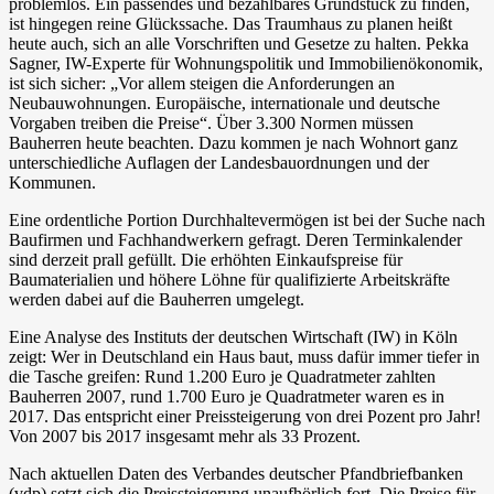
problemlos. Ein passendes und bezahlbares Grundstück zu finden,
ist hingegen reine Glückssache. Das Traumhaus zu planen heißt
heute auch, sich an alle Vorschriften und Gesetze zu halten. Pekka
Sagner, IW-Experte für Wohnungspolitik und Immobilienökonomik,
ist sich sicher: „Vor allem steigen die Anforderungen an
Neubauwohnungen. Europäische, internationale und deutsche
Vorgaben treiben die Preise“. Über 3.300 Normen müssen
Bauherren heute beachten. Dazu kommen je nach Wohnort ganz
unterschiedliche Auflagen der Landesbauordnungen und der
Kommunen.
Eine ordentliche Portion Durchhaltevermögen ist bei der Suche nach
Baufirmen und Fachhandwerkern gefragt. Deren Terminkalender
sind derzeit prall gefüllt. Die erhöhten Einkaufspreise für
Baumaterialien und höhere Löhne für qualifizierte Arbeitskräfte
werden dabei auf die Bauherren umgelegt.
Eine Analyse des Instituts der deutschen Wirtschaft (IW) in Köln
zeigt: Wer in Deutschland ein Haus baut, muss dafür immer tiefer in
die Tasche greifen: Rund 1.200 Euro je Quadratmeter zahlten
Bauherren 2007, rund 1.700 Euro je Quadratmeter waren es in
2017. Das entspricht einer Preissteigerung von drei Pozent pro Jahr!
Von 2007 bis 2017 insgesamt mehr als 33 Prozent.
Nach aktuellen Daten des Verbandes deutscher Pfandbriefbanken
(vdp) setzt sich die Preissteigerung unaufhörlich fort. Die Preise für