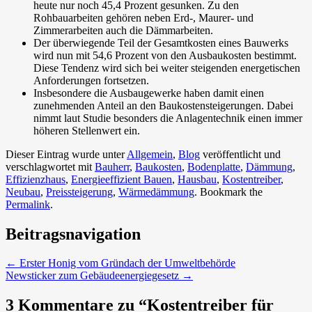
heute nur noch 45,4 Prozent gesunken. Zu den
Rohbauarbeiten gehören neben Erd-, Maurer- und
Zimmerarbeiten auch die Dämmarbeiten.
Der überwiegende Teil der Gesamtkosten eines Bauwerks
wird nun mit 54,6 Prozent von den Ausbaukosten bestimmt.
Diese Tendenz wird sich bei weiter steigenden energetischen
Anforderungen fortsetzen.
Insbesondere die Ausbaugewerke haben damit einen
zunehmenden Anteil an den Baukostensteigerungen. Dabei
nimmt laut Studie besonders die Anlagentechnik einen immer
höheren Stellenwert ein.
Dieser Eintrag wurde unter
Allgemein
,
Blog
veröffentlicht und
verschlagwortet mit
Bauherr
,
Baukosten
,
Bodenplatte
,
Dämmung
,
Effizienzhaus
,
Energieeffizient Bauen
,
Hausbau
,
Kostentreiber
,
Neubau
,
Preissteigerung
,
Wärmedämmung
. Bookmark the
Permalink
.
Beitragsnavigation
←
Erster Honig vom Gründach der Umweltbehörde
Newsticker zum Gebäudeenergiegesetz
→
3 Kommentare zu “
Kostentreiber für