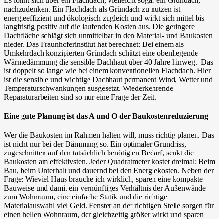
Es lohnt sich über ein Flachdach, vielleicht sogar ein Gründach,
nachzudenken. Ein Flachdach als Gründach zu nutzen ist
energieeffizient und ökologisch zugleich und wirkt sich mittel bis
langfristig positiv auf die laufenden Kosten aus. Die geringere
Dachfläche schlägt sich unmittelbar in den Material- und Baukosten
nieder. Das Fraunhoferinstitut hat berechnet: Bei einem als
Umkehrdach konzipierten Gründach schützt eine obenliegende
Wärmedämmung die sensible Dachhaut über 40 Jahre hinweg. Das
ist doppelt so lange wie bei einem konventionellen Flachdach. Hier
ist die sensible und wichtige Dachhaut permanent Wind, Wetter und
Temperaturschwankungen ausgesetzt. Wiederkehrende
Reparaturarbeiten sind so nur eine Frage der Zeit.
Eine gute Planung ist das A und O der Baukostenreduzierung
Wer die Baukosten im Rahmen halten will, muss richtig planen. Das
ist nicht nur bei der Dämmung so. Ein optimaler Grundriss,
zugeschnitten auf den tatsächlich benötigten Bedarf, senkt die
Baukosten am effektivsten. Jeder Quadratmeter kostet dreimal: Beim
Bau, beim Unterhalt und dauernd bei den Energiekosten. Neben der
Frage: Wieviel Haus brauche ich wirklich, sparen eine kompakte
Bauweise und damit ein vernünftiges Verhältnis der Außenwände
zum Wohnraum, eine einfache Statik und die richtige
Materialauswahl viel Geld. Fenster an der richtigen Stelle sorgen für
einen hellen Wohnraum, der gleichzeitig größer wirkt und sparen