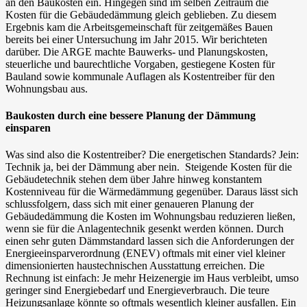
an den Baukosten ein. Hingegen sind im selben Zeitraum die
Kosten für die Gebäudedämmung gleich geblieben. Zu diesem
Ergebnis kam die Arbeitsgemeinschaft für zeitgemäßes Bauen
bereits bei einer Untersuchung im Jahr 2015. Wir berichteten
darüber. Die ARGE machte Bauwerks- und Planungskosten,
steuerliche und baurechtliche Vorgaben, gestiegene Kosten für
Bauland sowie kommunale Auflagen als Kostentreiber für den
Wohnungsbau aus.
Baukosten durch eine bessere Planung der Dämmung
einsparen
Was sind also die Kostentreiber? Die energetischen Standards? Jein:
Technik ja, bei der Dämmung aber nein. Steigende Kosten für die
Gebäudetechnik stehen dem über Jahre hinweg konstantem
Kostenniveau für die Wärmedämmung gegenüber. Daraus lässt sich
schlussfolgern, dass sich mit einer genaueren Planung der
Gebäudedämmung die Kosten im Wohnungsbau reduzieren ließen,
wenn sie für die Anlagentechnik gesenkt werden können. Durch
einen sehr guten Dämmstandard lassen sich die Anforderungen der
Energieeinsparverordnung (ENEV) oftmals mit einer viel kleiner
dimensionierten haustechnischen Ausstattung erreichen. Die
Rechnung ist einfach: Je mehr Heizenergie im Haus verbleibt, umso
geringer sind Energiebedarf und Energieverbrauch. Die teure
Heizungsanlage könnte so oftmals wesentlich kleiner ausfallen. Ein