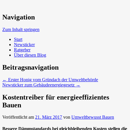
Neue Trends beim Bauen der Zukunft
Navigation
Umweltbewusst Bauen
Zum Inhalt springen
Start
Newsticker
Ratgeber
Über diesen Blog
Beitragsnavigation
←
Erster Honig vom Gründach der Umweltbehörde
Newsticker zum Gebäudeenergiegesetz
→
Kostentreiber für energieeffizientes
Bauen
Veröffentlicht am
21. März 2017
von
Umweltbewusst Bauen
Bessere Dämmstandards bei gleichbleibenden Kosten stellen die